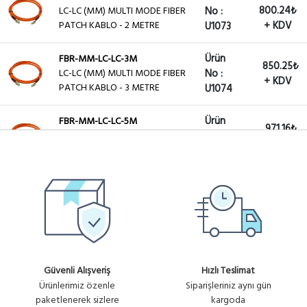
800.24₺
LC-LC (MM) MULTI MODE FIBER
No :
PATCH KABLO - 2 METRE
+ KDV
U1073
Ürün
FBR-MM-LC-LC-3M
850.25₺
LC-LC (MM) MULTI MODE FIBER
No :
+ KDV
PATCH KABLO - 3 METRE
U1074
Ürün
FBR-MM-LC-LC-5M
971.16₺
LC-LC (MM) MULTI MODE FIBER
No :
+ KDV
PATCH KABLO - 5 METRE
U1075
Ürün
FBR-MM-LC-LC-10M
221.70₺
LC - LC FIBER PATCH KABLO
No :
+ KDV
MM - 10 MT
U1076
Ürün
FBR-SM-LC-LC-3M-OM3
723.08₺
LC - LC FIBER PATCH KABLO -3
No :
+ KDV
Güvenli Alışveriş
Hızlı Teslimat
MT ( SM / MM )
U582
Ürünlerimiz özenle
Siparişleriniz aynı gün
paketlenerek sizlere
kargoda