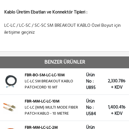
Kablo Üretim Ebatları ve Konnektör Tipleri :
LC-LC / LC-SC / SC-SC SM BREAKOUT KABLO Özel Boyut için
iletişime geçiniz
BENZER ÜRÜNLER
Ürün
FBR-BO-SM-LC-LC-10M
2,330.78₺
LC-LC SM BREAKOUT KABLO
No :
PATCHCORD 10 MT
+ KDV
U895
Ürün
FBR-MM-LC-LC-10M
1,400.41₺
LC-LC (MM) MULTI MODE FIBER
No :
PATCH KABLO - 10 METRE
+ KDV
U584
Ürün
FBR-MM-LC-LC-2M