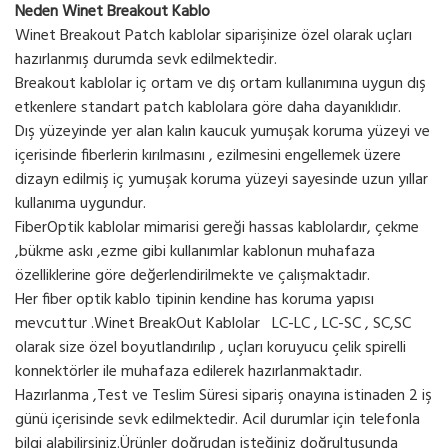
Neden Winet Breakout Kablo
Winet Breakout Patch kablolar siparişinize özel olarak uçları
hazırlanmış durumda sevk edilmektedir.
Breakout kablolar iç ortam ve dış ortam kullanımına uygun dış
etkenlere standart patch kablolara göre daha dayanıklıdır.
Dış yüzeyinde yer alan kalın kaucuk yumuşak koruma yüzeyi ve
içerisinde fiberlerin kırılmasını , ezilmesini engellemek üzere
dizayn edilmiş iç yumuşak koruma yüzeyi sayesinde uzun yıllar
kullanıma uygundur.
FiberOptik kablolar mimarisi gereği hassas kablolardır, çekme
,bükme askı ,ezme gibi kullanımlar kablonun muhafaza
özelliklerine göre değerlendirilmekte ve çalışmaktadır.
Her fiber optik kablo tipinin kendine has koruma yapısı
mevcuttur .Winet BreakOut Kablolar LC-LC , LC-SC , SC,SC
olarak size özel boyutlandırılıp , uçları koruyucu çelik spirelli
konnektörler ile muhafaza edilerek hazırlanmaktadır.
Hazırlanma ,Test ve Teslim Süresi sipariş onayına istinaden 2 iş
günü içerisinde sevk edilmektedir. Acil durumlar için telefonla
bilgi alabilirsiniz.Ürünler doğrudan isteğiniz doğrultusunda