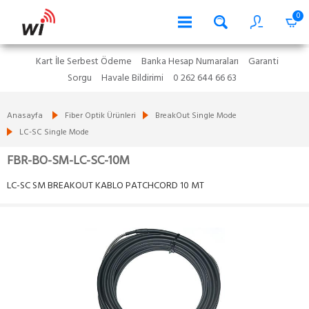
0
Kart İle Serbest Ödeme
Banka Hesap Numaraları
Garanti
Sorgu
Havale Bildirimi
0 262 644 66 63
Anasayfa
Fiber Optik Ürünleri
BreakOut Single Mode
LC-SC Single Mode
FBR-BO-SM-LC-SC-10M
LC-SC SM BREAKOUT KABLO PATCHCORD 10 MT