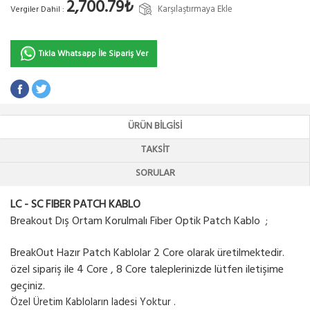
2,700.79₺
Karşılaştırmaya Ekle
Vergiler Dahil :
Tıkla Whatsapp İle Sipariş Ver
ÜRÜN BILGISI
TAKSIT
SORULAR
LC - SC FIBER PATCH KABLO
Breakout Dış Ortam Korulmalı Fiber Optik Patch Kablo ;
BreakOut Hazır Patch Kablolar 2 Core olarak üretilmektedir.
özel sipariş ile 4 Core , 8 Core taleplerinizde lütfen iletişime
geçiniz.
Özel Üretim Kabloların Iadesi Yoktur .