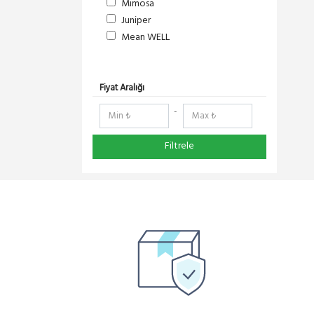
Mimosa
Juniper
Mean WELL
S-Link
DeltaLink
RedLine
Fiyat Aralığı
RF Elements
-
NetElastic
Paessler
Filtrele
TENDA
Compex
Ruijie
Pisces
Everest
Extralink
DMA-SOFT
Schneider Electric
Panasonic
YeaLink