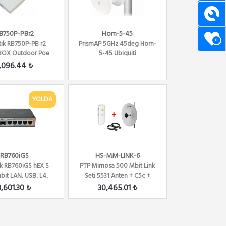
B750P-PBr2
Horn-5-45
0
tik RB750P-PB r2
PrismAP 5GHz 45deg Horn-
BOX Outdoor Poe
5-45 Ubiquiti
t Router ,L4
,096.44 ₺
YOLDA
RB760iGS
HS-MM-LINK-6
ik RB760iGS hEX S
PTP Mimosa 500 Mbit Link
bit LAN, USB, L4,
Seti 5531 Anten + C5c +
er / Firewall ...
LMR200
3,601.30 ₺
30,465.01 ₺