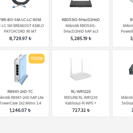
FBR-BO-SM-LC-LC-90M
RBD53iG-5HacD2HnD
R
C-LC SM BREAKOUT KABLO
Mikrotik RBD53iG-
Mikro
PATCHCORD 90 MT
5HacD2HnD hAP ac3
Power
5xGigabit Port 2.4 Ghz /
Ou
8,729.97 ₺
5,285.19 ₺
3
5Ghz R...
YOLDA
RB941-2nD-TC
RL-WR1220
ikrotik RB941-2nD hAP Lite
REDLINE RL-WR1220
Mikrot
TowerCase 2x2 Mimo 2.4
Kablosuz-N WPS +
5xGiga
Ghz 802.b/...
WISP+WDS 300 Mbps
Rout
1,246.07 ₺
727.32 ₺
Repeater+Ac...