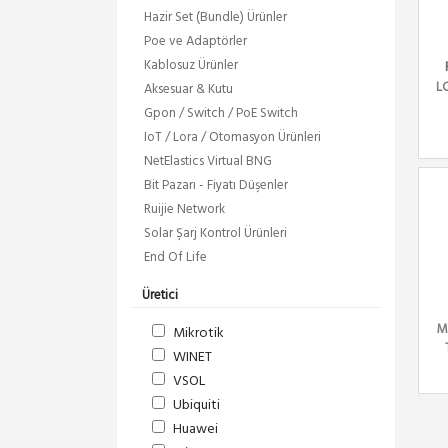
Hazir Set (Bundle) Ürünler
Poe ve Adaptörler
Kablosuz Ürünler
L
Aksesuar & Kutu
Gpon / Switch / PoE Switch
IoT / Lora / Otomasyon Ürünleri
NetElastics Virtual BNG
Bit Pazarı - Fiyatı Düşenler
Ruijie Network
Solar Şarj Kontrol Ürünleri
End Of Life
Üretici
M
Mikrotik
WINET
VSOL
Ubiquiti
Huawei