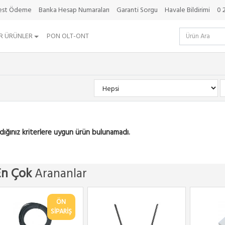
best Ödeme
Banka Hesap Numaraları
Garanti Sorgu
Havale Bildirimi
0 
R ÜRÜNLER
PON OLT-ONT
dığınız kriterlere uygun ürün bulunamadı.
En Çok
Arananlar
ÖN
SİPARİŞ