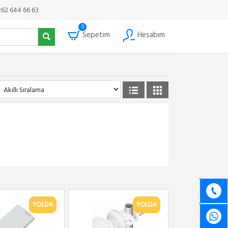
262 644 66 63
0
Sepetim
Hesabım
YOLDA
YOLDA