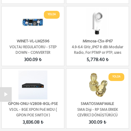
YOLDA
WINET-VL-LM2596
Mimosa-C5x-IP67
VOLTAJ REGULATORU - STEP
4.9-6.4 GHz ,IP67 8 dBi Modular
DOWN - CONVERTER
Radio, For PTMP or PTP, uses
KLEMENSLI
N5-X...
300.09 ₺
5,778.40 ₺
YOLDA
GPON-ONU-V2808-8GL-PSE
SMATOSMAFMALE
VSOL - 8GE XPON PoE MDU (
SMA Dişi - RP SMA ERKEK
GPON POE SWITCH )
ÇEVİRİCİ DÖNÜŞTÜRÜCÜ
KONNEKTÖR
3,836.08 ₺
300.09 ₺