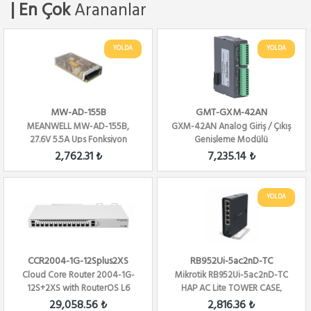
| En Çok
Arananlar
YOLDA
YOLDA
MW-AD-155B
GMT-GXM-42AN
MEANWELL MW-AD-155B,
GXM-42AN Analog Giriş / Çıkış
27.6V 5.5A Ups Fonksiyon
Genişleme Modülü
2,762.31 ₺
7,235.14 ₺
YOLDA
CCR2004-1G-12Splus2XS
RB952Ui-5ac2nD-TC
Cloud Core Router 2004-1G-
Mikrotik RB952Ui-5ac2nD-TC
12S+2XS with RouterOS L6
HAP AC Lite TOWER CASE,
license Firew...
5xLAN, L4 , 2.4...
29,058.56 ₺
2,816.36 ₺