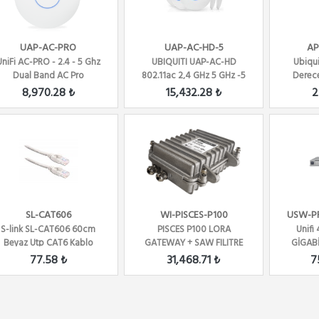
UAP-AC-PRO
UAP-AC-HD-5
AP
UniFi AC-PRO - 2.4 - 5 Ghz
UBIQUITI UAP-AC-HD
Ubiqui
Dual Band AC Pro
802.11ac 2,4 GHz 5 GHz -5
Derece
IN/Outdoor AP 3x3 MiMo
PACK - POE SIZ
Ante
8,970.28 ₺
15,432.28 ₺
2
SL-CAT606
WI-PISCES-P100
USW-P
S-link SL-CAT606 60cm
PISCES P100 LORA
Unifi
Beyaz Utp CAT6 Kablo
GATEWAY + SAW FILITRE
GİGAB
77.58 ₺
31,468.71 ₺
7