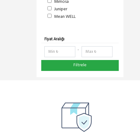
Mimosa
Juniper
Mean WELL
S-Link
DeltaLink
RedLine
Fiyat Aralığı
RF Elements
-
NetElastic
Paessler
Filtrele
TENDA
Compex
Ruijie
Everest
Pisces
Extralink
Schneider Electric
Panasonic
DMA-SOFT
YeaLink