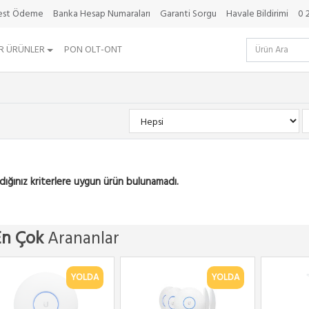
best Ödeme
Banka Hesap Numaraları
Garanti Sorgu
Havale Bildirimi
0 
R ÜRÜNLER
PON OLT-ONT
dığınız kriterlere uygun ürün bulunamadı.
En Çok
Arananlar
YOLDA
YOLDA