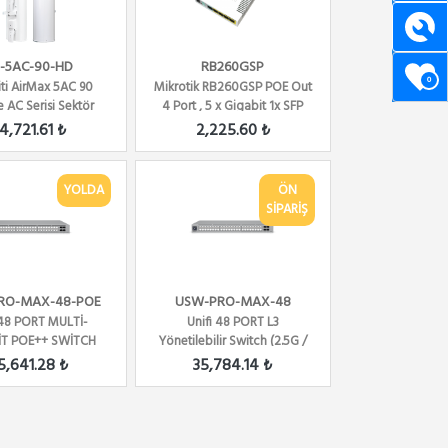
-5AC-90-HD
RB260GSP
0
ti AirMax 5AC 90
Mikrotik RB260GSP POE Out
 AC Serisi Sektör
4 Port , 5 x Gigabit 1x SFP
n -3 X30 DERECE
Case SwOS ...
4,721.61 ₺
2,225.60 ₺
YOLDA
ÖN
SİPARİŞ
RO-MAX-48-POE
USW-PRO-MAX-48
 48 PORT MULTİ-
Unifi 48 PORT L3
İT POE++ SWİTCH
Yönetilebilir Switch (2.5G /
10G SFP+)
5,641.28 ₺
35,784.14 ₺