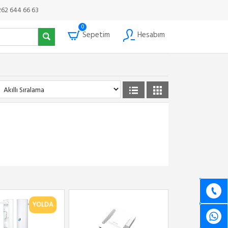
262 644 66 63
0
Sepetim
Hesabım
YOLDA