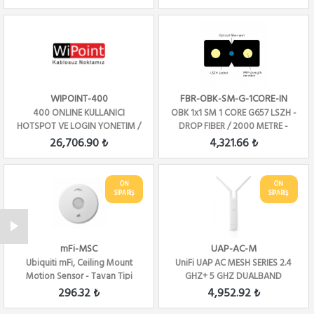
WIPOINT-400
FBR-OBK-SM-G-1CORE-IN
400 ONLINE KULLANICI
OBK 1x1 SM 1 CORE G657 LSZH -
HOTSPOT VE LOGIN YONETIM /
DROP FIBER / 2000 METRE -
YILLIK
2x0.5FRP
26,706.90 ₺
4,321.66 ₺
ÖN
ÖN
SİPARİŞ
SİPARİŞ
mFi-MSC
UAP-AC-M
Ubiquiti mFi, Ceiling Mount
UniFi UAP AC MESH SERIES 2.4
Motion Sensor - Tavan Tipi
GHZ+ 5 GHZ DUALBAND
Hareket Sen...
296.32 ₺
4,952.92 ₺