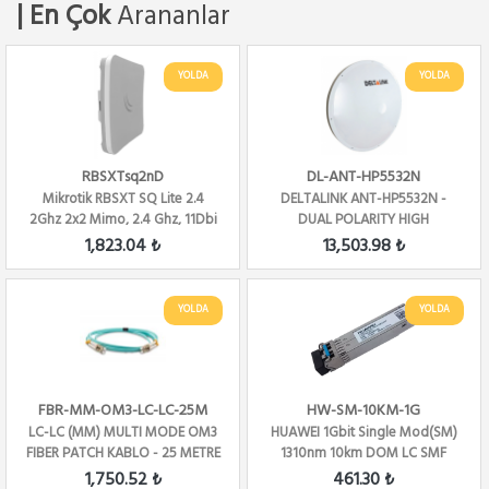
| En Çok
Arananlar
YOLDA
YOLDA
RBSXTsq2nD
DL-ANT-HP5532N
Mikrotik RBSXT SQ Lite 2.4
DELTALINK ANT-HP5532N -
2Ghz 2x2 Mimo, 2.4 Ghz, 11Dbi
DUAL POLARITY HIGH
Alıcı 80...
PERFORMANCE - DISH - ...
1,823.04 ₺
13,503.98 ₺
YOLDA
YOLDA
FBR-MM-OM3-LC-LC-25M
HW-SM-10KM-1G
LC-LC (MM) MULTI MODE OM3
HUAWEI 1Gbit Single Mod(SM)
FIBER PATCH KABLO - 25 METRE
1310nm 10km DOM LC SMF
Modul
1,750.52 ₺
461.30 ₺