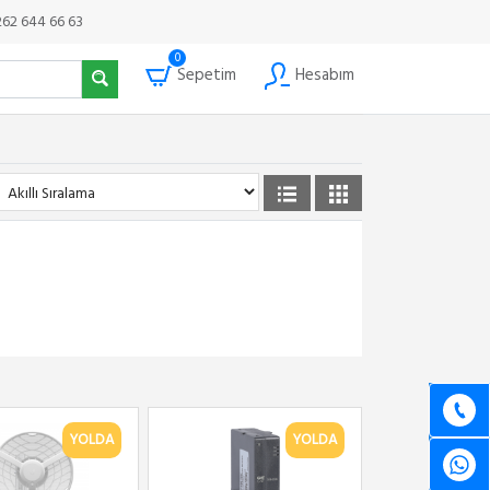
262 644 66 63
0
Sepetim
Hesabım
YOLDA
YOLDA