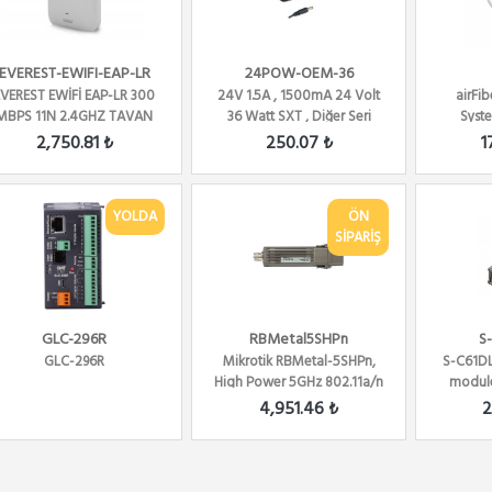
EVEREST-EWIFI-EAP-LR
24POW-OEM-36
EVEREST EWİFİ EAP-LR 300
24V 1.5A , 1500mA 24 Volt
airFi
MBPS 11N 2.4GHZ TAVAN
36 Watt SXT , Diğer Seri
Syst
KABLOSUZ ROUTER ACC...
Adaptör ( OE...
2,750.81 ₺
250.07 ₺
1
YOLDA
ÖN
SİPARİŞ
GLC-296R
RBMetal5SHPn
S
GLC-296R
Mikrotik RBMetal-5SHPn,
S-C61D
High Power 5GHz 802.11a/n
modul
wireless, Route...
1610nm 
4,951.46 ₺
2