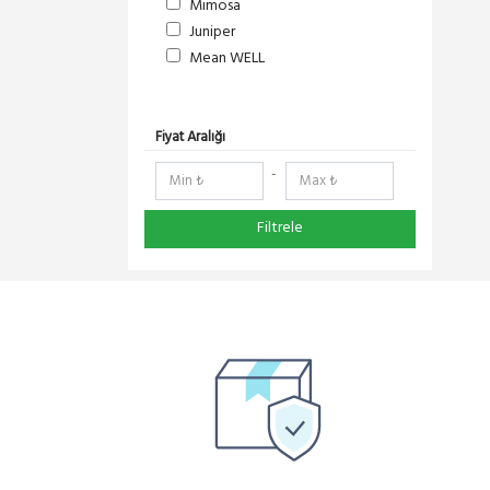
Mimosa
Juniper
Mean WELL
S-Link
DeltaLink
RedLine
Fiyat Aralığı
RF Elements
-
NetElastic
Paessler
Filtrele
Compex
TENDA
Ruijie
Everest
Pisces
Extralink
Schneider Electric
Panasonic
DMA-SOFT
YeaLink