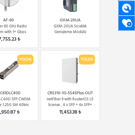
AF-60
GXM-20UA
0
ber 60 GHz Radio
GXM-20UA Sıcaklık
em with 1+ Gbps
Genişleme Modülü
Throughput
7,755.23 ₺
YOLDA
YOLDA
-C61DLC40D
CRS310-1G-5S4SPlus-OUT
LC40D SFP CWDM
netFiber 9 with RouterOS L5
e 1.25G SM 40km
license , 4 x SFP + 4x SFP+
LC-connector DDM
10G + 1 x ...
,950.87 ₺
11,453.38 ₺