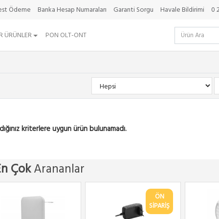
best Ödeme
Banka Hesap Numaraları
Garanti Sorgu
Havale Bildirimi
0 
R ÜRÜNLER
PON OLT-ONT
dığınız kriterlere uygun ürün bulunamadı.
En Çok
Arananlar
ÖN
SİPARİŞ