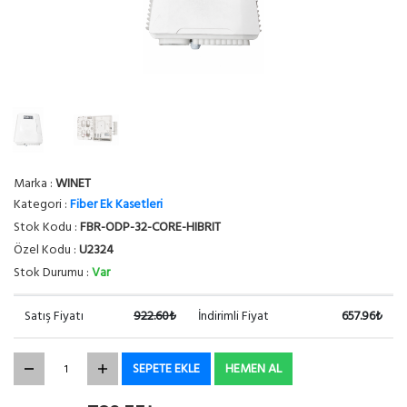
Marka :
WINET
Kategori :
Fiber Ek Kasetleri
Stok Kodu :
FBR-ODP-32-CORE-HIBRIT
Özel Kodu :
U2324
Stok Durumu :
Var
Satış Fiyatı
922.60₺
İndirimli Fiyat
657.96₺
SEPETE EKLE
HEMEN AL