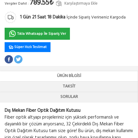
789.55₺
Karşılaştırmaya Ekle
Vergiler Dahil :
1
Gün
21
Saat
18
Dakika
İçinde Sipariş Verirseniz Kargoda
Tıkla Whatsapp İle Sipariş Ver
Süper Hızlı Teslimat
ÜRÜN BILGISI
TAKSIT
SORULAR
Dış Mekan Fiber Optik Dağıtım Kutusu
Fiber optik altyapı projeleriniz için yüksek performanslı ve
dayanıklı bir çözüm arıyorsanız, 32 Çekirdekli Dış Mekan Fiber
Optik Dağıtım Kutusu tam size göre! Bu ürün, dış mekan kullanımı
için özel olarak tasarlanmış olup, zorlu hava koşullarına karşı