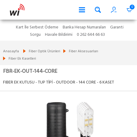
0
Kart İle Serbest Ödeme
Banka Hesap Numaraları
Garanti
Sorgu
Havale Bildirimi
0 262 644 66 63
Anasayfa
Fiber Optik Ürünleri
Fiber Aksesuarları
Fiber Ek Kasetleri
FBR-EK-OUT-144-CORE
FIBER EK KUTUSU - TUP TİPİ - OUTDOOR - 144 CORE - 6 KASET