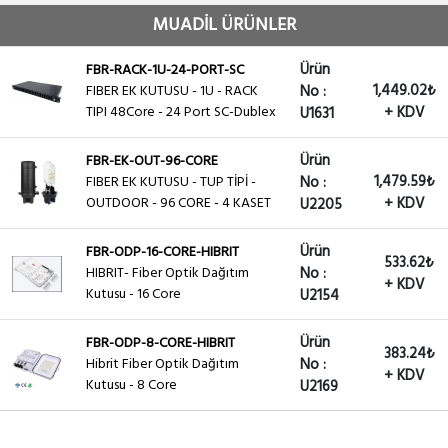
MUADİL ÜRÜNLER
Ürün
FBR-RACK-1U-24-PORT-SC
1,449.02₺
FIBER EK KUTUSU - 1U - RACK
No :
TIPI 48Core - 24 Port SC-Dublex
+ KDV
U1631
Ürün
FBR-EK-OUT-96-CORE
1,479.59₺
FIBER EK KUTUSU - TUP TİPİ -
No :
OUTDOOR - 96 CORE - 4 KASET
+ KDV
U2205
Ürün
FBR-ODP-16-CORE-HIBRIT
533.62₺
HIBRIT- Fiber Optik Dağıtım
No :
+ KDV
Kutusu - 16 Core
U2154
Ürün
FBR-ODP-8-CORE-HIBRIT
383.24₺
Hibrit Fiber Optik Dağıtım
No :
+ KDV
Kutusu - 8 Core
U2169