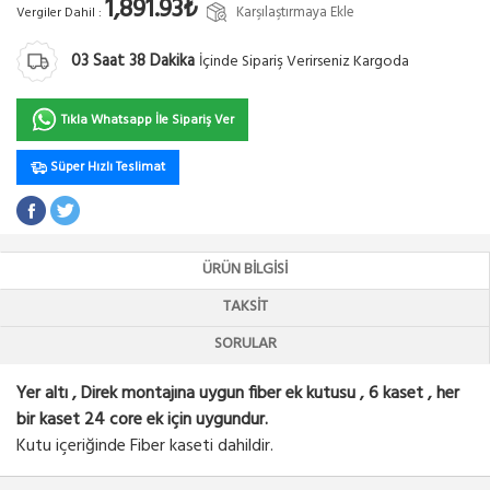
1,891.93₺
Karşılaştırmaya Ekle
Vergiler Dahil :
03
Saat
38
Dakika
İçinde Sipariş Verirseniz Kargoda
Tıkla Whatsapp İle Sipariş Ver
Süper Hızlı Teslimat
ÜRÜN BILGISI
TAKSIT
SORULAR
Yer altı , Direk montajına uygun fiber ek kutusu , 6 kaset , her
bir kaset 24 core ek için uygundur.
Kutu içeriğinde Fiber kaseti dahildir.