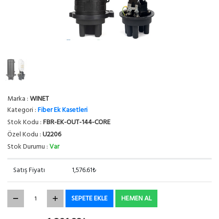
Marka :
WINET
Kategori :
Fiber Ek Kasetleri
Stok Kodu :
FBR-EK-OUT-144-CORE
Özel Kodu :
U2206
Stok Durumu :
Var
Satış Fiyatı
1,576.61₺
SEPETE EKLE
HEMEN AL