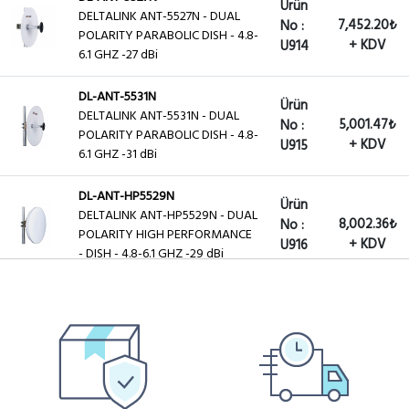
Ürün
DELTALINK ANT-5527N - DUAL
7,452.20₺
No :
POLARITY PARABOLIC DISH - 4.8-
+ KDV
U914
6.1 GHZ -27 dBi
DL-ANT-5531N
Ürün
DELTALINK ANT-5531N - DUAL
5,001.47₺
No :
POLARITY PARABOLIC DISH - 4.8-
+ KDV
U915
6.1 GHZ -31 dBi
DL-ANT-HP5529N
Ürün
DELTALINK ANT-HP5529N - DUAL
8,002.36₺
No :
POLARITY HIGH PERFORMANCE
+ KDV
U916
- DISH - 4.8-6.1 GHZ -29 dBi
DL-ANT-HP5532N
Ürün
DELTALINK ANT-HP5532N - DUAL
13,503.98₺
No :
POLARITY HIGH PERFORMANCE
+ KDV
U917
- DISH - 4.8-6.1 GHZ -32 dBi
Ürün
KABLO-KONN-NMALE-NMALE
950.28₺