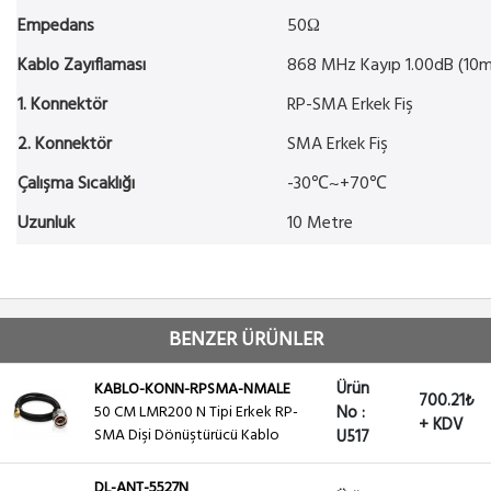
Empedans
50Ω
Kablo Zayıflaması
868 MHz Kayıp 1.00dB (10m
1. Konnektör
RP-SMA Erkek Fiş
2. Konnektör
SMA Erkek Fiş
Çalışma Sıcaklığı
-30℃~+70℃
Uzunluk
10 Metre
BENZER ÜRÜNLER
Ürün
KABLO-KONN-RPSMA-NMALE
700.21₺
50 CM LMR200 N Tipi Erkek RP-
No :
+ KDV
SMA Dişi Dönüştürücü Kablo
U517
DL-ANT-5527N