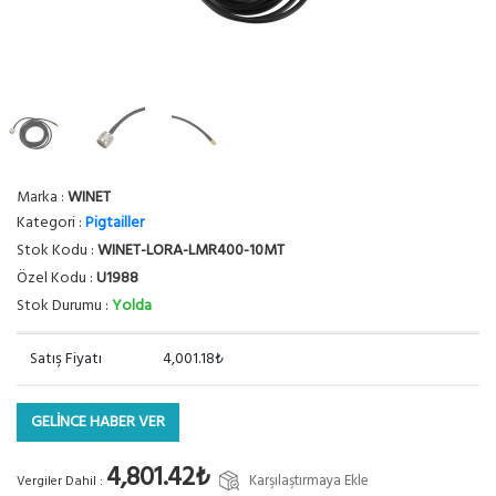
Marka :
WINET
Kategori :
Pigtailler
Stok Kodu :
WINET-LORA-LMR400-10MT
Özel Kodu :
U1988
Stok Durumu :
Yolda
Satış Fiyatı
4,001.18₺
GELİNCE HABER VER
4,801.42₺
Karşılaştırmaya Ekle
Vergiler Dahil :