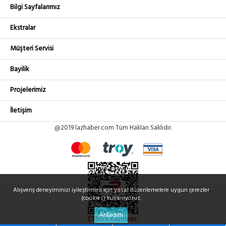
Ürün
WINET-LORA-LMR400-3MT
Bilgi Sayfalarımız
1,600.47₺
WINET LORA ANTENNA CABLE
No :
LMR400 - 3 METRE
+ KDV
U1986
Ekstralar
Müşteri Servisi
Ürün
WINET-LORA-LMR400-5MT
2,000.59₺
WINET LORA ANTENNA CABLE
No :
Bayilik
LMR400 - 5 METRE
+ KDV
U1987
Projelerimiz
İletişim
@2019 lazhaber.com Tüm Hakları Saklıdır.
Alışveriş deneyiminizi iyileştirmek için yasal düzenlemelere uygun çerezler
(cookies) kullanıyoruz.
Anladım