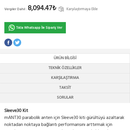
8,094.47₺
Karşılaştırmaya Ekle
Vergiler Dahil :
Tıkla Whatsapp İle Sipariş Ver
ÜRÜN BILGISI
TEKNIK ÖZELLIKLER
KARŞILAŞTIRMA
TAKSIT
SORULAR
Sleeve30 Kit
mANT30 parabolik anten için Sleeve30 kiti gürültüyü azaltarak
noktadan noktaya bağlantı performansını arttırmak için