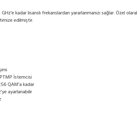
GHz'e kadar lisanslı frekanslardan yararlanmanızı sağlar.
Özel olar
timize edilmiştir.
şimi
; PTMP İstemcisi
56 QAM'a kadar
ye ayarlanabilir
z