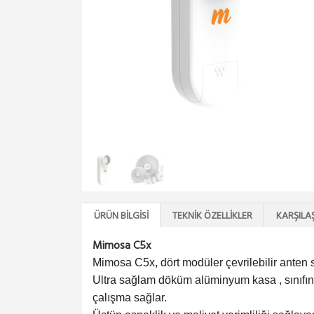
ÜRÜN BILGISI
TEKNIK ÖZELLIKLER
KARŞILA
Mimosa C5x
Mimosa C5x, dört modüler çevrilebilir anten 
Ultra sağlam döküm alüminyum kasa , sınıfının e
çalışma sağlar.