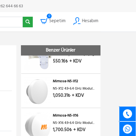
MIMOSA 5GHz C5c 2x2 MU-
262 644 66 63
M...
×
8,206.30₺ + KDV
0
Sepetim
Hesabım
Mimosa-C5x-Mount-x25
Benzer Ürünler
Mimosa için Montaj Ayağı...
550.16₺ + KDV
Mimosa-N5-X12
N5-X12 4.9-6.4 GHz Modul...
1,050.31₺ + KDV
Mimosa-N5-X16
N5-X16 4.9-6.4 GHz Modul...
1,700.50₺ + KDV