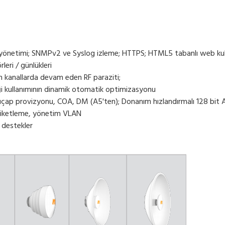
önetimi; SNMPv2 ve Syslog izleme; HTTPS; HTML5 tabanlı web kull
eri / günlükleri
a devam eden RF paraziti;
nın dinamik otomatik optimizasyonu
çap provizyonu, COA, DM (A5'ten); Donanım hızlandırmalı 128 bit 
tiketleme, yönetim VLAN
 destekler