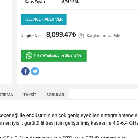
Satış Fiyatı
6,749.56₺
GELİNCE HABER VER
8,099.47₺
Karşılaştırmaya Ekle
Vergiler Dahil :
Tıkla Whatsapp İle Sipariş Ver
ŞTIRMA
TAKSIT
SORULAR
seçeneği ile endüstrinin en çok genişleyebilen entegre antene s
n iyisi , gürültü filitresi için geliştirilmiş kasası ile 4,9-6,4 