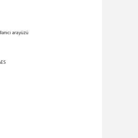
anıcı arayüzü
AES