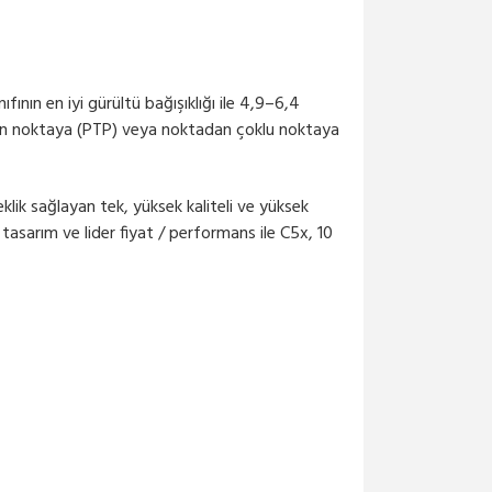
M...
8,206.30₺ + KDV
ının en iyi gürültü bağışıklığı ile 4,9–6,4
adan noktaya (PTP) veya noktadan çoklu noktaya
Mimosa-C5x-Mount-x25
Mimosa için Montaj Ayağı...
550.16₺ + KDV
ik sağlayan tek, yüksek kaliteli ve yüksek
sarım ve lider fiyat / performans ile C5x, 10
Mimosa-N5-X12
N5-X12 4.9-6.4 GHz Modul...
1,050.31₺ + KDV
Mimosa-N5-X16
N5-X16 4.9-6.4 GHz Modul...
1,700.50₺ + KDV