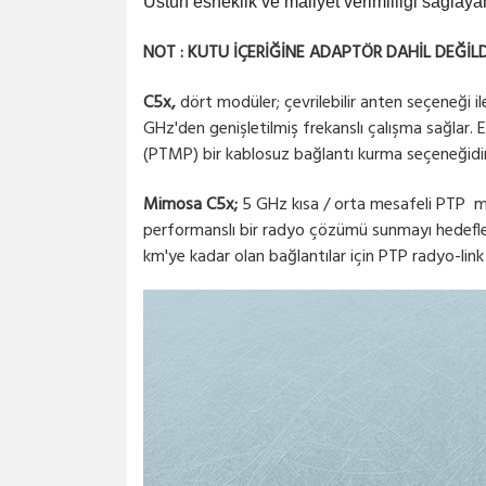
Üstün esneklik ve maliyet verimliliği sağla
NOT : KUTU İÇERİĞİNE ADAPTÖR DAHİL DEĞİLD
C5x,
dört modüler; çevrilebilir anten seçeneği il
GHz'den genişletilmiş frekanslı çalışma sağlar
(PTMP) bir kablosuz bağlantı kurma seçeneğidir. (
Mimosa C5x;
5 GHz kısa / orta mesafeli PTP mod
performanslı bir radyo çözümü sunmayı hedeflem
km'ye kadar olan bağlantılar için PTP radyo-link