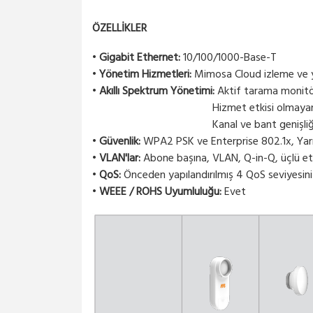
ÖZELLİKLER
•
Gigabit Ethernet:
10/100/1000-Base-T
•
Yönetim Hizmetleri:
Mimosa Cloud izleme ve y
•
Akıllı Spektrum Yönetimi:
Aktif tarama monitörl
Hizmet etkisi olmayan kanallard
Kanal ve bant genişliği kullanımı
•
Güvenlik:
WPA2 PSK ve Enterprise 802.1x, Yarı
•
VLAN'lar:
Abone başına, VLAN, Q-in-Q, üçlü e
•
QoS:
Önceden yapılandırılmış 4 QoS seviyesini
•
WEEE / ROHS Uyumluluğu:
Evet