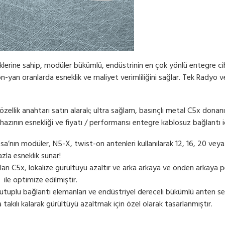
lerine sahip, modüler bükümlü, endüstrinin en çok yönlü entegre ciha
yan oranlarda esneklik ve maliyet verimliliğini sağlar. Tek Radyo ve
 özellik anahtarı satın alarak; ultra sağlam, basınçlı metal C5x do
ihazının esnekliği ve fiyatı / performansı entegre kablosuz bağlantı i
nın modüler, N5-X, twist-on antenleri kullanılarak 12, 16, 20 veya 2
azla esneklik sunar!
an C5x, lokalize gürültüyü azaltır ve arka arkaya ve önden arkaya pe
ile optimize edilmiştir.
plu bağlantı elemanları ve endüstriyel dereceli bükümlü anten seçe
 takılı kalarak gürültüyü azaltmak için özel olarak tasarlanmıştır.