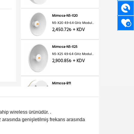
Mimosa-N5-X20
N5-X20 4.9-6.4 GHz Modul...
0
2,450.72₺ + KDV
Mimosa-N5-X25
N5-X25 4.9-6.4 GHz Modul...
2,900.85₺ + KDV
Mimosa-B11
MIMOSA B11 11 Ghz 1.5Gb...
90,276.61₺ + KDV
ahip wireless ürünüdür. .
GHz arasında genişletilmiş frekans arasında
Mimosa-C5C
MIMOSA 5GHz C5c 2x2 MU-