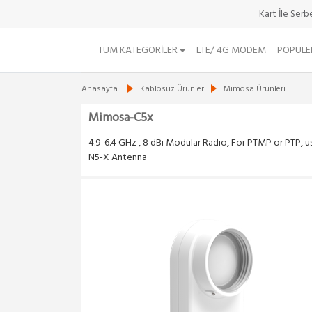
Kart İle Ser
Ürün Durumu : Yol
TÜM KATEGORILER
LTE/ 4G MODEM
POPÜLE
Anasayfa
Kablosuz Ürünler
Mimosa Ürünleri
Mimosa-C5x
4.9-6.4 GHz , 8 dBi Modular Radio, For PTMP or PTP, u
N5-X Antenna