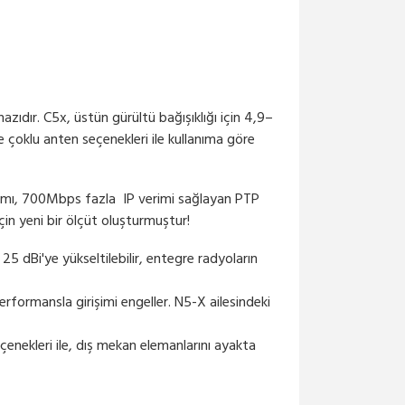
zıdır. C5x, üstün gürültü bağışıklığı için 4,9–
 çoklu anten seçenekleri ile kullanıma göre
nanımı, 700Mbps fazla IP verimi sağlayan PTP
çin yeni bir ölçüt oluşturmuştur!
5 dBi'ye yükseltilebilir, entegre radyoların
rformansla girişimi engeller. N5-X ailesindeki
nekleri ile, dış mekan elemanlarını ayakta