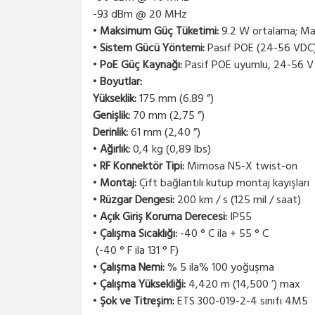
-93 dBm @ 20 MHz
•
Maksimum Güç Tüketimi:
9.2 W ortalama; M
•
Sistem Gücü Yöntemi:
Pasif POE (24-56 VDC
•
PoE Güç Kaynağı:
Pasif POE uyumlu, 24-56 V E
•
Boyutlar:
Yükseklik:
175 mm (6.89 ”)
Genişlik:
70 mm (2,75 ”)
Derinlik:
61 mm (2,40 ”)
•
Ağırlık:
0,4 kg (0,89 lbs)
•
RF Konnektör Tipi:
Mimosa N5-X twist-on
•
Montaj:
Çift bağlantılı kutup montaj kayışları
•
Rüzgar Dengesi:
200 km / s (125 mil / saat)
•
Açık Giriş Koruma Derecesi:
IP55
•
Çalışma Sıcaklığı:
-40 ° C ila + 55 ° C
(-40 ° F ila 131 ° F)
•
Çalışma Nemi:
% 5 ila% 100 yoğuşma
•
Çalışma Yüksekliği:
4,420 m (14,500 ’) max
•
Şok ve Titreşim:
ETS 300-019-2-4 sınıfı 4M5