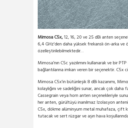
Mimosa C5x,
12, 16, 20 ve 25 dBi anten seçenek
6,4 GHz'den daha yüksek frekanslı ön-arka ve ön-
özelleştirilebilmektedir. .
Mimosa’nın C5c yazılımını kullanarak ve bir PTP
bağlantılarına imkan veren bir seçe
nektir. C5x c
Mimosa C5x'in bütünleşik 8 dBi kazanımı, Mimosa’
kolaylığını ve sadeliğini sunar, ancak çok daha f
Cassegrain veya horn anten seçenekleriyle sunul
her anten, gürültüyü inanılmaz Izolasyon anteni 
C5x, dökme alüminyum metal muhafaza, çift kutu
tutacak ve sert rüzgar ve aşırı hava koşullarında