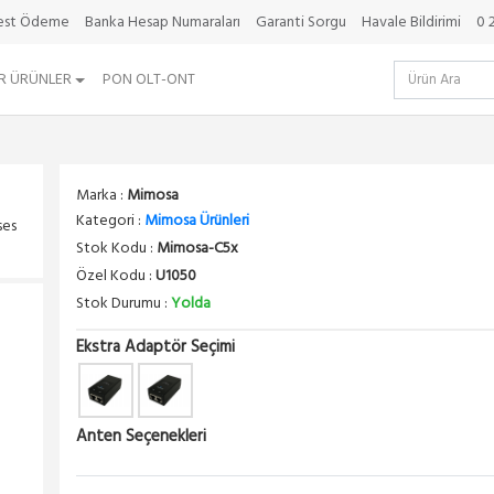
best Ödeme
Banka Hesap Numaraları
Garanti Sorgu
Havale Bildirimi
0 
da
R ÜRÜNLER
PON OLT-ONT
Marka :
Mimosa
Kategori :
Mimosa Ürünleri
ses
Stok Kodu :
Mimosa-C5x
Özel Kodu :
U1050
Stok Durumu :
Yolda
Ekstra Adaptör Seçimi
Anten Seçenekleri