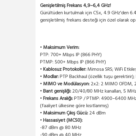
Genişletilmiş Frekans 4,9–6,4 GHz!
Gürültüden kurtulmak için C5x, 4.9 GHz'den 6.4 
genişletilmiş frekans desteği için özel olarak op
•
Maksimum Verim:
PTP: 700+ Mbps IP (866 PHY)
PTMP: 500+ Mbps IP (866 PHY)
•
Kablosuz Protokoller:
Mimosa SRS; WiFi Etkile
•
Modlar:
PTP Backhaul (özellik tuşu gerektirir)
•
MIMO ve Modülasyon:
2x2: 2 MIMO OFDM, 2
•
Bant genişliği:
20/40/80 MHz kanalları, 5 MHz'
•
Frekans Aralığı:
PTP / PTMP: 4900–6400 MH
(faaliyet ülkesine göre kısıtlanmış)
•
Maksimum Çıkış Gücü:
24 dBm
•
Hassasiyet (MCS0):
-87 dBm @ 80 MHz
-90 dBm @ 40 MHz