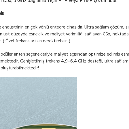
yan C5x, 5 GHz dağıtımları için PTP veya PTMP çözümüdür.
İR
.
e endüstrinin en çok yönlü entegre cihazıdır. Ultra sağlam çözüm, sınıf
. En üst düzeyde esneklik ve maliyet verimliliği sağlayan C5x, nokt
 Özel frekanslar izin gerektirebilir. )
üler anten seçenekleriyle maliyet açısından optimize edilmiş esnekl
ektedir. Genişletilmiş frekans 4,9–6,4 GHz desteği, ultra sağlam ta
 oluşturabilmektedir!