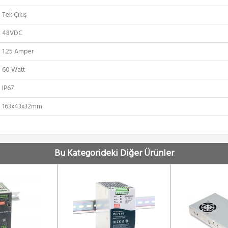
Tek Çıkış
48VDC
1.25 Amper
60 Watt
IP67
163x43x32mm
Bu Kategorideki Diğer Ürünler