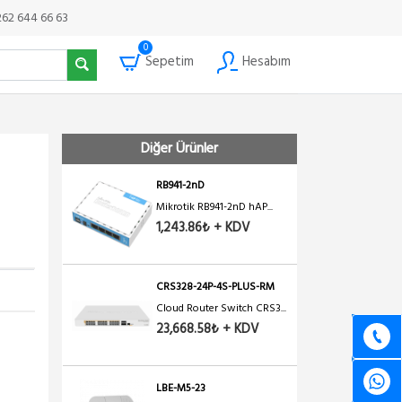
262 644 66 63
0
Sepetim
Hesabım
Diğer Ürünler
RB941-2nD
Mikrotik RB941-2nD hAP...
1,243.86₺ + KDV
CRS328-24P-4S-PLUS-RM
Cloud Router Switch CRS3...
23,668.58₺ + KDV
LBE-M5-23