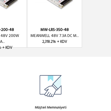
-200-48
MW-LRS-350-48
MW-DDR-
 48V 200W
MEANWELL 48V 7.3A DC M...
MEANWELL DDR-
A...
2,318.21₺ + KDV
6,776.28
6₺ + KDV
Müşteri Memnuniyeti