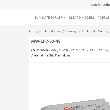
Kart İle Ser
TÜM KATEGORILER
LTE/ 4G MODEM
POPÜLE
Anasayfa
IoT / Lora / Otomasyon Ürünleri
Güç Kayna
MW-LPV-60-48
60 W, 90-264VAC, 48VDC, 1.25A, 162.5 x 42.5 x 32 mm,
Aydınlatma Güç Kaynakları