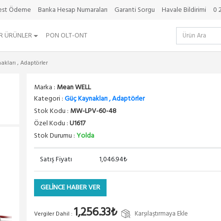
best Ödeme
Banka Hesap Numaraları
Garanti Sorgu
Havale Bildirimi
0 
R ÜRÜNLER
PON OLT-ONT
kları , Adaptörler
Marka :
Mean WELL
Kategori :
Güç Kaynakları , Adaptörler
Stok Kodu :
MW-LPV-60-48
Özel Kodu :
U1617
Stok Durumu :
Yolda
Satış Fiyatı
1,046.94₺
GELİNCE HABER VER
1,256.33₺
Karşılaştırmaya Ekle
Vergiler Dahil :