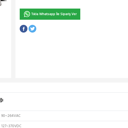
Tıkla Whatsapp İle Sipariş Ver
ğı
90~264VAC
127~370VDC