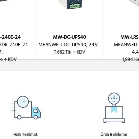
-240E-24
MW-DC-UPS40
MW-LRS
XDR-240E-24
MEANWELL DC-UPS40, 24V...
MEANWELL
...
4.4
2,662.11₺ + KDV
4₺ + KDV
1,994.1
Hızlı Teslimat
Ürün Belirleme