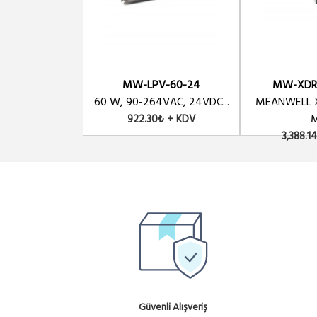
MW-LPV-60-24
MW-XDR
60 W, 90-264VAC, 24VDC...
MEANWELL 
M
922.30₺ + KDV
3,388.1
Güvenli Alışveriş