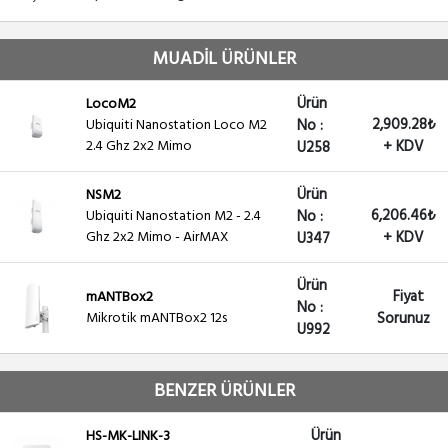
MUADİL ÜRÜNLER
Ürün
LocoM2
2,909.28₺
Ubiquiti Nanostation Loco M2
No :
2.4 Ghz 2x2 Mimo
+ KDV
U258
Ürün
NSM2
6,206.46₺
Ubiquiti Nanostation M2 - 2.4
No :
Ghz 2x2 Mimo - AirMAX
+ KDV
U347
Ürün
Fiyat
mANTBox2
No :
Mikrotik mANTBox2 12s
Sorunuz
U992
BENZER ÜRÜNLER
Ürün
HS-MK-LINK-3