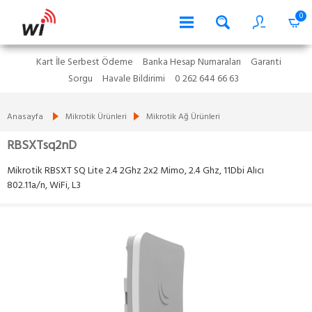
0
Kart İle Serbest Ödeme
Banka Hesap Numaraları
Garanti
Sorgu
Havale Bildirimi
0 262 644 66 63
Anasayfa
Mikrotik Ürünleri
Mikrotik Ağ Ürünleri
RBSXTsq2nD
Mikrotik RBSXT SQ Lite 2.4 2Ghz 2x2 Mimo, 2.4 Ghz, 11Dbi Alıcı
802.11a/n, WiFi, L3