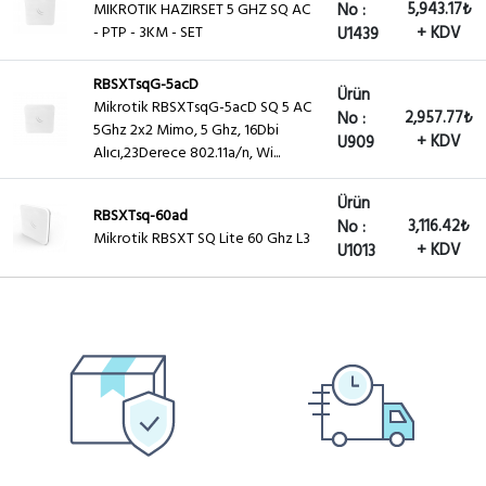
5,943.17₺
MIKROTIK HAZIRSET 5 GHZ SQ AC
No :
- PTP - 3KM - SET
+ KDV
U1439
RBSXTsqG-5acD
Ürün
Mikrotik RBSXTsqG-5acD SQ 5 AC
2,957.77₺
No :
5Ghz 2x2 Mimo, 5 Ghz, 16Dbi
+ KDV
U909
Alıcı,23Derece 802.11a/n, Wi...
Ürün
RBSXTsq-60ad
3,116.42₺
No :
Mikrotik RBSXT SQ Lite 60 Ghz L3
+ KDV
U1013