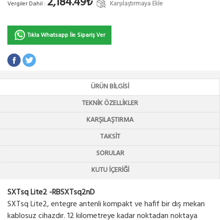
2,184.49₺
Karşılaştırmaya Ekle
Vergiler Dahil :
Tıkla Whatsapp İle Sipariş Ver
ÜRÜN BILGISI
TEKNIK ÖZELLIKLER
KARŞILAŞTIRMA
TAKSIT
SORULAR
KUTU İÇERIĞI
SXTsq Lite2 -RBSXTsq2nD
SXTsq Lite2, entegre antenli kompakt ve hafif bir dış mekan
kablosuz cihazdır. 12 kilometreye kadar noktadan noktaya