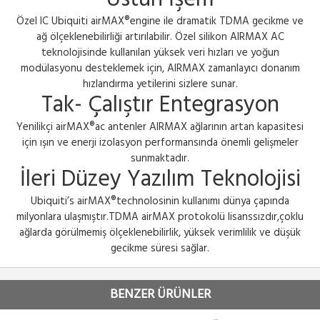
Özel IC Ubiquiti airMAX®engine ile dramatik TDMA gecikme ve
ağ ölçeklenebilirliği artırılabilir. Özel silikon AIRMAX AC
teknolojisinde kullanılan yüksek veri hızları ve yoğun
modülasyonu desteklemek için, AIRMAX zamanlayıcı donanım
hızlandırma yetilerini sizlere sunar.
Tak- Çalıştır Entegrasyon
Yenilikçi airMAX®ac antenler AIRMAX ağlarının artan kapasitesi
için ışın ve enerji izolasyon performansında önemli gelişmeler
sunmaktadır.
İleri Düzey Yazılım Teknolojisi
Ubiquiti’s airMAX®technolosinin kullanımı dünya çapında
milyonlara ulaşmıştır.TDMA airMAX protokolü lisanssızdır,çoklu
ağlarda görülmemiş ölçeklenebilirlik, yüksek verimlilik ve düşük
gecikme süresi sağlar.
BENZER ÜRÜNLER