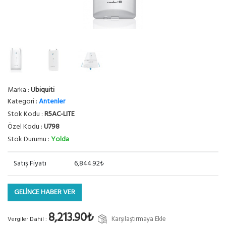
Marka :
Ubiquiti
Kategori :
Antenler
Stok Kodu :
R5AC-LITE
Özel Kodu :
U798
Stok Durumu :
Yolda
Satış Fiyatı
6,844.92₺
GELİNCE HABER VER
8,213.90₺
Karşılaştırmaya Ekle
Vergiler Dahil :