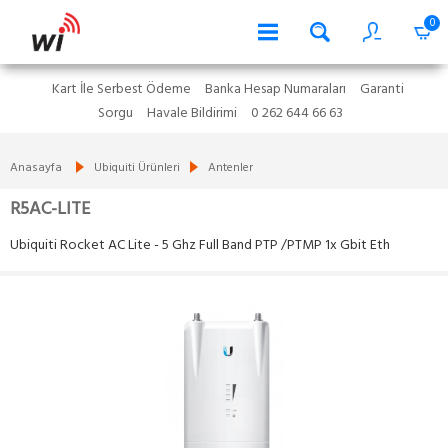
0
Kart İle Serbest Ödeme
Banka Hesap Numaraları
Garanti
Sorgu
Havale Bildirimi
0 262 644 66 63
Anasayfa
Ubiquiti Ürünleri
Antenler
R5AC-LITE
Ubiquiti Rocket AC Lite - 5 Ghz Full Band PTP /PTMP 1x Gbit Eth