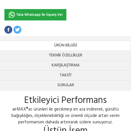
Tıkla Whatsapp İle Sipariş Ver
ÜRÜN BILGISI
TEKNIK ÖZELLIKLER
KARŞILAŞTIRMA
TAKSIT
SORULAR
Etkileyici Performans
airMAX®ac ürünleri ile gecikmeyi en aza indirerek, gürültü
bağışıklığını, ölçeklenebilirliği ve önemli ölçüde artan verim
performansını dahada artırırarak sizlere sunuyoruz.
Üstün İşem