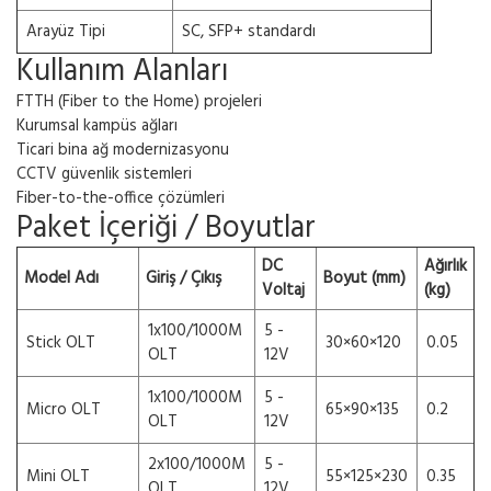
Arayüz Tipi
SC, SFP+ standardı
Kullanım Alanları
FTTH (Fiber to the Home) projeleri
Kurumsal kampüs ağları
Ticari bina ağ modernizasyonu
CCTV güvenlik sistemleri
Fiber-to-the-office çözümleri
Paket İçeriği / Boyutlar
DC
Ağırlık
Model Adı
Giriş / Çıkış
Boyut (mm)
Voltaj
(kg)
1x100/1000M
5 -
Stick OLT
30×60×120
0.05
OLT
12V
1x100/1000M
5 -
Micro OLT
65×90×135
0.2
OLT
12V
2x100/1000M
5 -
Mini OLT
55×125×230
0.35
OLT
12V