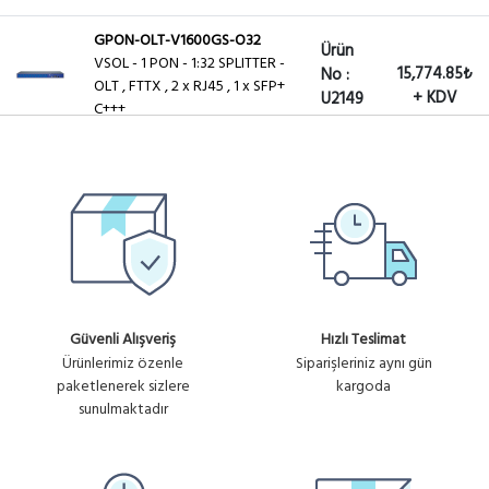
GPON-OLT-V1600GS-O32
Ürün
VSOL - 1 PON - 1:32 SPLITTER -
15,774.85₺
No :
OLT , FTTX , 2 x RJ45 , 1 x SFP+
+ KDV
U2149
C+++
GPON-OLT-V1600G1-B
Ürün
VSOL - 8 PON - OLT , FTTX , 4 x
65,526.30₺
No :
RJ45 , 2 x SFP+,2 SFP(1G), 8x
+ KDV
U2150
C+++
Ürün
GPON-OLT-V1600G2-B
94,649.10₺
VSOL - 16 PON - OLT , FTTX , 4
No :
x RJ45 , 4 x SFP+,,16x C+++
+ KDV
U2151
Güvenli Alışveriş
Hızlı Teslimat
Ürünlerimiz özenle
Siparişleriniz aynı gün
Ürün
GPON-OLT-V1600GS
paketlenerek sizlere
kargoda
12,134.50₺
VSOL - 1 PORT - OLT , FTTX , 2X
No :
sunulmaktadır
+ KDV
1G RJ45 , 1xSFP+ , 1x C+++
U2119
Ürün
GPON-OLT-V1600G0-B