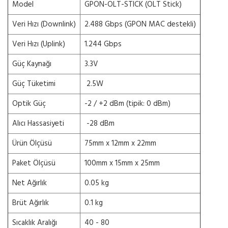
Model
GPON-OLT-STICK (OLT Stick)
Veri Hızı (Downlink)
2.488 Gbps (GPON MAC destekli)
Veri Hızı (Uplink)
1.244 Gbps
Güç Kaynağı
3.3V
Güç Tüketimi
2.5W
Optik Güç
-2 / +2 dBm (tipik: 0 dBm)
Alıcı Hassasiyeti
-28 dBm
Ürün Ölçüsü
75mm x 12mm x 22mm
Paket Ölçüsü
100mm x 15mm x 25mm
Net Ağırlık
0.05 kg
Brüt Ağırlık
0.1 kg
Sıcaklık Aralığı
40 - 80