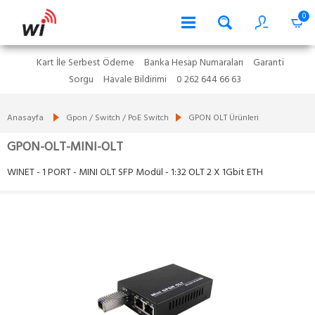
0
Kart İle Serbest Ödeme
Banka Hesap Numaraları
Garanti
Sorgu
Havale Bildirimi
0 262 644 66 63
Anasayfa
Gpon / Switch / PoE Switch
GPON OLT Ürünleri
GPON-OLT-MINI-OLT
WINET - 1 PORT - MINI OLT SFP Modül - 1:32 OLT 2 X 1Gbit ETH