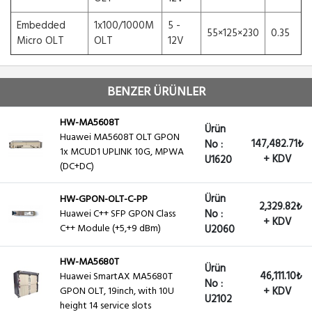
Embedded
1x100/1000M
5 -
55×125×230
0.35
Micro OLT
OLT
12V
BENZER ÜRÜNLER
HW-MA5608T
Ürün
Huawei MA5608T OLT GPON
147,482.71₺
No :
1x MCUD1 UPLINK 10G, MPWA
+ KDV
U1620
(DC+DC)
Ürün
HW-GPON-OLT-C-PP
2,329.82₺
Huawei C++ SFP GPON Class
No :
+ KDV
C++ Module (+5,+9 dBm)
U2060
HW-MA5680T
Ürün
46,111.10₺
Huawei SmartAX MA5680T
No :
GPON OLT, 19inch, with 10U
+ KDV
U2102
height 14 service slots