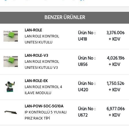
BENZER ÜRÜNLER
LAN-ROLE
Ürün No :
3,376.00₺
LAN ROLE KONTROL
U418
+ KDV
UNITESI KUTULU
LAN-ROLE-V3
Ürün No :
4,026.19₺
LAN ROLE KONTROL
U856
+ KDV
UNITESI KUTULU V3
LAN-ROLE-EK
Ürün No :
1,750.52₺
LAN ROLE KONTROL 4
U420
+ KDV
ILAVE MODULU
LAN-POW-SOC-5G10A
Ürün No :
6,977.06₺
IP KONTROLLÜ 5 YUVALI
U672
+ KDV
PRIZ RACK TİPİ