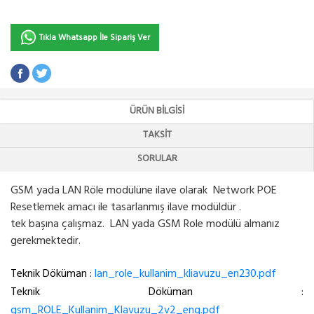
Tıkla Whatsapp İle Sipariş Ver
ÜRÜN BILGISI
TAKSIT
SORULAR
GSM yada LAN Röle modülüne ilave olarak Network POE
Resetlemek amacı ile tasarlanmış ilave modüldür .
tek başına çalışmaz. LAN yada GSM Role modülü almanız
gerekmektedir.
Teknik Döküman :
lan_role_kullanim_kliavuzu_en230.pdf
Teknik Döküman :
gsm_ROLE_Kullanim_Klavuzu_2v2_eng.pdf