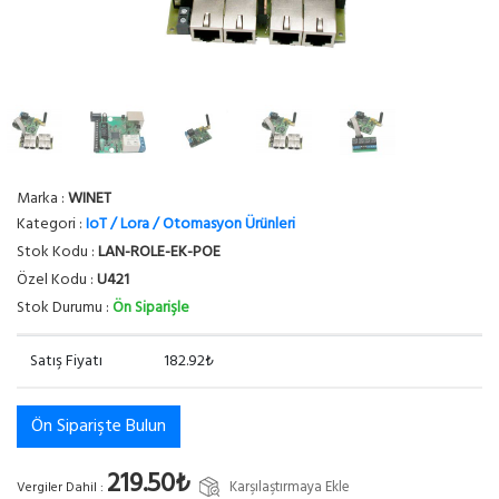
Marka :
WINET
Kategori :
IoT / Lora / Otomasyon Ürünleri
Stok Kodu :
LAN-ROLE-EK-POE
Özel Kodu :
U421
Stok Durumu :
Ön Siparişle
Satış Fiyatı
182.92₺
Ön Siparişte Bulun
219.50₺
Karşılaştırmaya Ekle
Vergiler Dahil :