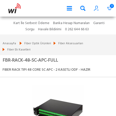
0
Kart İle Serbest Ödeme
Banka Hesap Numaraları
Garanti
Sorgu
Havale Bildirimi
0 262 644 66 63
Anasayfa
Fiber Optik Ürünleri
Fiber Aksesuarları
Fiber Ek Kasetleri
FBR-RACK-48-SC-APC-FULL
FIBER RACK TIPI 48 CORE SC APC - 2 KASETLI ODF - HAZIR