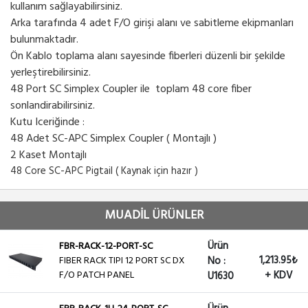
kullanım sağlayabilirsiniz.
Arka tarafında 4 adet F/O girişi alanı ve sabitleme ekipmanları
bulunmaktadır.
Ön Kablo toplama alanı sayesinde fiberleri düzenli bir şekilde
yerleştirebilirsiniz.
48 Port SC Simplex Coupler ile toplam 48 core fiber
sonlandirabilirsiniz.
Kutu Iceriğinde :
48 Adet SC-APC Simplex Coupler ( Montajlı )
2 Kaset Montajlı
48 Core SC-APC Pigtail ( Kaynak için hazır )
MUADİL ÜRÜNLER
Ürün
FBR-RACK-12-PORT-SC
1,213.95₺
FIBER RACK TIPI 12 PORT SC DX
No :
F/O PATCH PANEL
+ KDV
U1630