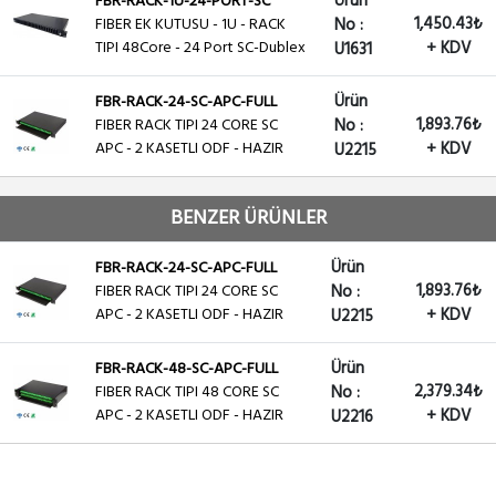
Ürün
FBR-RACK-1U-24-PORT-SC
1,450.43₺
FIBER EK KUTUSU - 1U - RACK
No :
TIPI 48Core - 24 Port SC-Dublex
+ KDV
U1631
Ürün
FBR-RACK-24-SC-APC-FULL
1,893.76₺
FIBER RACK TIPI 24 CORE SC
No :
APC - 2 KASETLI ODF - HAZIR
+ KDV
U2215
BENZER ÜRÜNLER
Ürün
FBR-RACK-24-SC-APC-FULL
1,893.76₺
FIBER RACK TIPI 24 CORE SC
No :
APC - 2 KASETLI ODF - HAZIR
+ KDV
U2215
Ürün
FBR-RACK-48-SC-APC-FULL
2,379.34₺
FIBER RACK TIPI 48 CORE SC
No :
APC - 2 KASETLI ODF - HAZIR
+ KDV
U2216