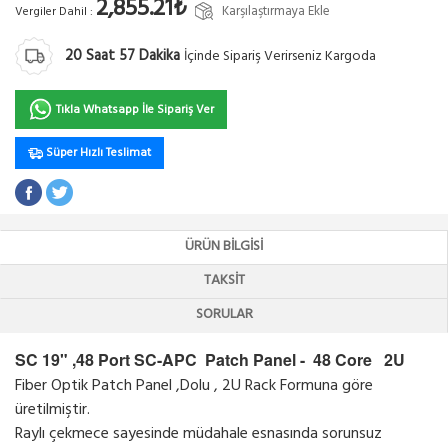
2,855.21₺
Karşılaştırmaya Ekle
Vergiler Dahil :
20
Saat
57
Dakika
İçinde Sipariş Verirseniz Kargoda
Tıkla Whatsapp İle Sipariş Ver
Süper Hızlı Teslimat
ÜRÜN BILGISI
TAKSIT
SORULAR
SC 19" ,48 Port SC-APC Patch Panel - 48 Core 2U
Fiber Optik Patch Panel ,Dolu , 2U Rack Formuna göre
üretilmiştir.
Raylı çekmece sayesinde müdahale esnasında sorunsuz