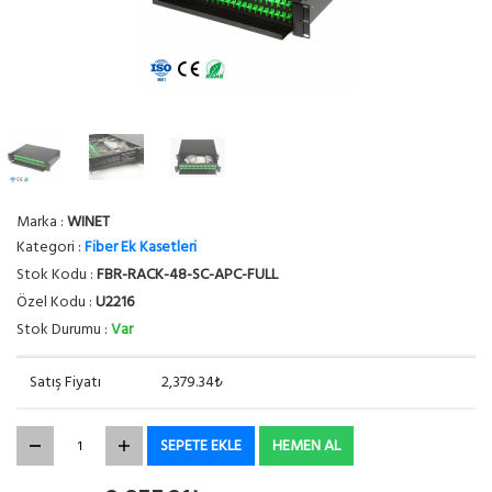
Marka :
WINET
Kategori :
Fiber Ek Kasetleri
Stok Kodu :
FBR-RACK-48-SC-APC-FULL
Özel Kodu :
U2216
Stok Durumu :
Var
Satış Fiyatı
2,379.34₺
SEPETE EKLE
HEMEN AL