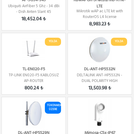
AF-5G34-S45
RBwAPGR-5HacD2HnD-R11e-
Ubiquiti AirFiber 5 Ghz - 34 dBi
LTE
Mikrotik wAP ac LTE kit with
- Dish Anten Slant 45
RouterOS L4 license
18,452.04 ₺
8,983.23 ₺
YOLDA
YOLDA
TL-EN020-F5
DL-ANT-HP5532N
TP-LINK EN020-F5 KABLOSUZ
DELTALINK ANT-HP5532N -
AP-ROUTER
DUAL POLARITY HIGH
PERFORMANCE - DISH - ...
800.24 ₺
13,503.98 ₺
TÜKENMEK
ÜZERE
DL-ANT-HP5529N
Mimosa-C5x-IP67