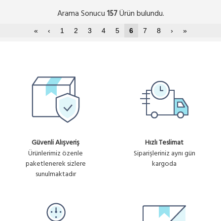
Arama Sonucu
Ürün bulundu.
157
«
‹
1
2
3
4
5
6
7
8
›
»
Güvenli Alışveriş
Hızlı Teslimat
Ürünlerimiz özenle
Siparişleriniz aynı gün
paketlenerek sizlere
kargoda
sunulmaktadır