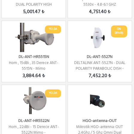
DUAL POLARITY HIGH
5530x - 4.8-6.1 GHZ
PERFORMANCE - DISH - ...
5,001.47 ₺
4,751.40 ₺
YOLDA
ÖN
SİPARİŞ
DL-ANT-HR5515N
DL-ANT-5527N
Horn , 15dBi , 35 Derece ANT-
DELTALINK ANT-5527N - DUAL
5515N - Mimo
POLARITY PARABOLIC DISH -
4.8-6.1 GHZ...
3,884.64 ₺
7,452.20 ₺
YOLDA
DL-ANT-HR5522N
HGO-antenna-OUT
Horn , 22dBi - 15 Derece ANT-
Mikrotik HGO-antenna-OUT
5522N Mimo -
2.4Ghz / 5 Ghz Omni Dual