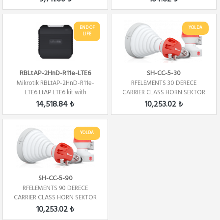
END OF
YOLDA
LIFE
RBLtAP-2HnD-R11e-LTE6
SH-CC-5-30
Mikrotik RBLtAP-2HnD-R11e-
RFELEMENTS 30 DERECE
LTE6 LtAP LTE6 kit with
CARRIER CLASS HORN SEKTOR
RouterOS L4 license
ANTEN
14,518.84 ₺
10,253.02 ₺
YOLDA
SH-CC-5-90
RFELEMENTS 90 DERECE
CARRIER CLASS HORN SEKTOR
ANTEN
10,253.02 ₺