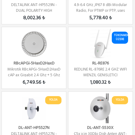
DELTALINK ANT-HP5529N -
4.9-6.4 GHz ,IP67 8 dBi Modular
DUAL POLARITY HIGH
Radio, For PTMP or PTP, uses
PERFORMANCE - DISH - ...
N5-X...
8,002.36 ₺
5,778.40 ₺
TÜKENMEK
ÜZERE
RBcAPGi-5HaxD2HaxD
RL-RE876
Mikrotik RBcAPGi-5HaxD2HaxD
REDLINE RL-876RE 2.4 GHZ WIFI
cAP ax Gigabit 2.4 Ghz + 5 Ghz
MENZIL GENISLETICI
2x2 ...
6,749.56 ₺
1,080.32 ₺
YOLDA
YOLDA
DL-ANT-HP5527N
DL-ANT-5530X
DELTALINK ANT-HP5527N -
C5x için 30Dbi Dish Anten ANT-