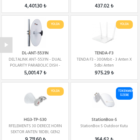
Anten RPSMA Kon...
4,401.30 ₺
437.02 ₺
YOLDA
YOLDA
DL-ANT-5531N
TENDA-F3
DELTALINK ANT-5531N - DUAL
TENDA F3 - 300Mbit - 3 Anten X
POLARITY PARABOLIC DISH -
5dbi Anten
4.8-6.1 GHZ...
5,001.47 ₺
975.29 ₺
YOLDA
TÜKENMEK
ÜZERE
HG3-TP-S30
StationBox-S
RFELEMENTS 30 DERECE HORN
StationBox S Outdoor Kutu
SEKTOR ANTEN 18DBI, GEN2
9,711.60 ₺
164.62 ₺