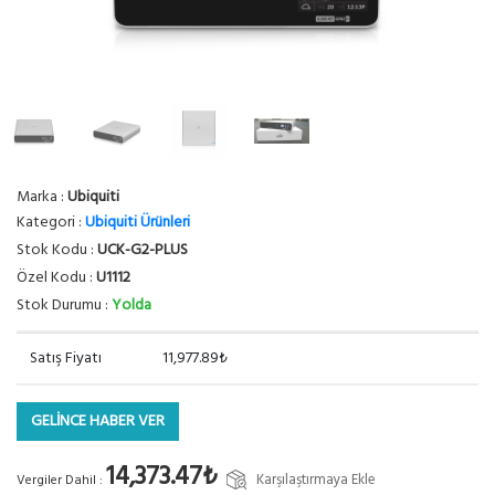
Marka :
Ubiquiti
Kategori :
Ubiquiti Ürünleri
Stok Kodu :
UCK-G2-PLUS
Özel Kodu :
U1112
Stok Durumu :
Yolda
Satış Fiyatı
11,977.89₺
GELİNCE HABER VER
14,373.47₺
Karşılaştırmaya Ekle
Vergiler Dahil :