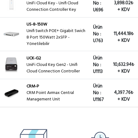
3,898.02₺
UniFi Cloud Key - Unifi Cloud
No :
Connection Controller Key
+ KDV
U696
US-8-150W
Ürün
Unifi Switch POE+ Gigabit Swich
11,444.18₺
No :
8 Port 150Watt 2xSFP -
+ KDV
U763
Yönetilebilir
Ürün
UCK-G2
10,632.94₺
UniFi Cloud Key Gen2 - Unifi
No :
Cloud Connection Controller
+ KDV
U1113
Ürün
CRM-P
4,397.76₺
CRM Point Aırmax Central
No :
Management Unit
+ KDV
U1167