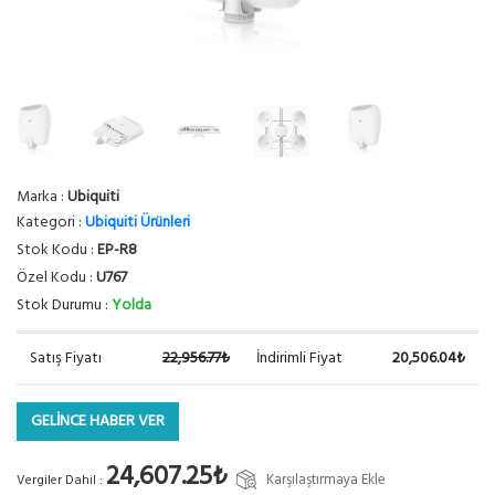
Marka :
Ubiquiti
Kategori :
Ubiquiti Ürünleri
Stok Kodu :
EP-R8
Özel Kodu :
U767
Stok Durumu :
Yolda
Satış Fiyatı
22,956.77₺
İndirimli Fiyat
20,506.04₺
GELİNCE HABER VER
24,607.25₺
Karşılaştırmaya Ekle
Vergiler Dahil :