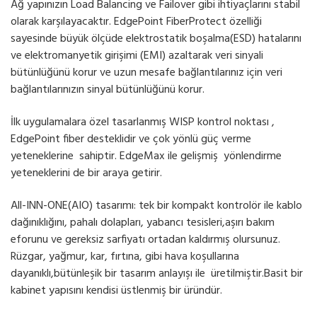
Ağ yapınızın Load Balancing ve Failover gibi ihtiyaçlarını stabil
olarak karşılayacaktır. EdgePoint FiberProtect özelliği
sayesinde büyük ölçüde elektrostatik boşalma(ESD) hatalarını
ve elektromanyetik girişimi (EMI) azaltarak veri sinyali
bütünlüğünü korur ve uzun mesafe bağlantılarınız için veri
bağlantılarınızın sinyal bütünlüğünü korur.
İlk uygulamalara özel tasarlanmış WISP kontrol noktası ,
EdgePoint fiber desteklidir ve çok yönlü güç verme
yeteneklerine sahiptir. EdgeMax ile gelişmiş yönlendirme
yeteneklerini de bir araya getirir.
All-INN-ONE(AIO) tasarımı: tek bir kompakt kontrolör ile kablo
dağınıklığını, pahalı dolapları, yabancı tesisleri,aşırı bakım
eforunu ve gereksiz sarfiyatı ortadan kaldırmış olursunuz.
Rüzgar, yağmur, kar, fırtına, gibi hava koşullarına
dayanıklı,bütünleşik bir tasarım anlayışı ile üretilmiştir.Basit bir
kabinet yapısını kendisi üstlenmiş bir üründür.