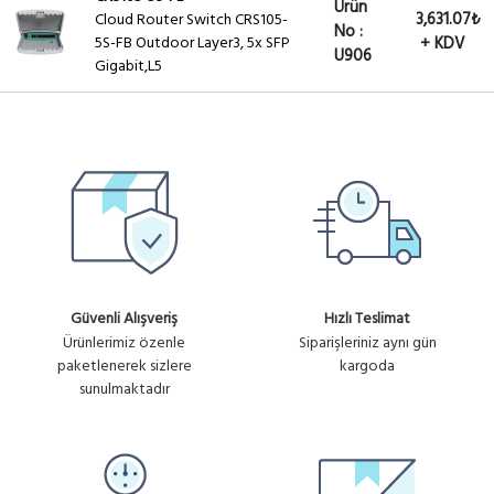
Ürün
3,631.07₺
Cloud Router Switch CRS105-
No :
5S-FB Outdoor Layer3, 5x SFP
+ KDV
U906
Gigabit,L5
Güvenli Alışveriş
Hızlı Teslimat
Ürünlerimiz özenle
Siparişleriniz aynı gün
paketlenerek sizlere
kargoda
sunulmaktadır