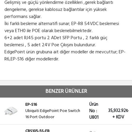
Gelişmiş ve güçlü yönlendirme özellikleri ,gerek bağlantı
dengeleme, gerekse kablosuz bağlantılar için yüksek
performans sağlar.
İki farklı besleme alternatifi sunar; EP-R8 54VDC beslemesi
veya ETH0 ile POE olarak beslenebilmektedir.
6+2 adet RJ45 portu 2 ADet SFP Portu , 2 farklı güç
beslemesi , 5 adet 24V Poe Çıkışını bulundurur.
EdgePoint ürün grubuna ait diğer modeller de mevcuttur; EP-
R6,EP-S16 diğer modellerdir.
BENZER ÜRÜNLER
Ürün
EP-S16
35,932.92₺
Ubiquiti EdgePoint Poe Switch
No :
16 Port Outdoor
+ KDV
U801
CRS105-5S-FB