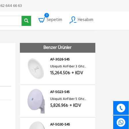
Ubiquiti AirFiber 5 Ghz ...
262 644 66 63
20,556.06₺ + KDV
0
Sepetim
Hesabım
AF-24HD
Ubiquiti AirFiber 24 HD ...
161,552.47₺ + KDV
Benzer Ürünler
AF-3G26-S45
Ubiquiti AirFiber 3 Ghz...
15,264.50₺ + KDV
AF-5G23-S45
Ubiquiti AirFiber 5 Ghz...
5,826.96₺ + KDV
AF-5G30-S45