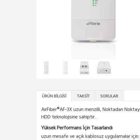
ÜRÜN BILGISI
TAKSIT
SORULAR
AirFiber®AF-3X uzun menzilli, Noktadan Noktaya 
HDD teknolojisine sahiptir. .
Yüksek Performans İçin Tasarlandı
uzun mesafe ve açık kablosuz uygulamalar için ö