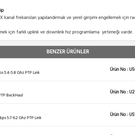
ip
RX kanal frekansları yapılandırmak ve yerel girişimi engellemek için r
emek için farklı uplink ve downlink hız programlama yeteneği vardır.
BENZER ÜRÜNLER
Ürün No : U
ps 5.4-5.8 Ghz PTP Link
Ürün No : U
 PTP BackHaul
Ürün No : U5
bps 5.7-6.2 Ghz PTP Link