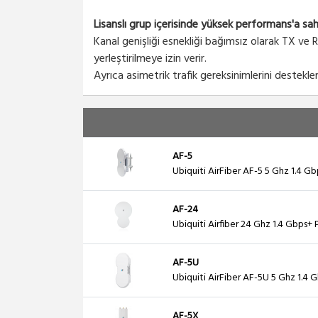
Lisanslı grup içerisinde yüksek performans'a sah
Kanal genişliği esnekliği bağımsız olarak TX ve 
yerleştirilmeye izin verir.
Ayrıca asimetrik trafik gereksinimlerini destekl
AF-5
Ubiquiti AirFiber AF-5 5 Ghz 1.4 Gb
AF-24
Ubiquiti Airfiber 24 Ghz 1.4 Gbps+
AF-5U
Ubiquiti AirFiber AF-5U 5 Ghz 1.4 G
AF-5X