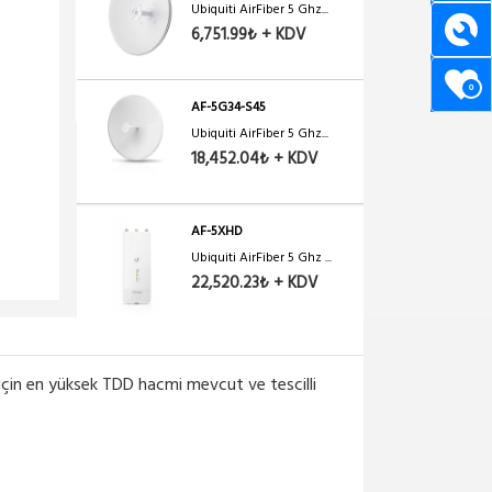
Ubiquiti AirFiber 5 Ghz...
6,751.99₺ + KDV
0
AF-5G34-S45
Ubiquiti AirFiber 5 Ghz...
18,452.04₺ + KDV
AF-5XHD
Ubiquiti AirFiber 5 Ghz ...
22,520.23₺ + KDV
AF-5
 için en yüksek TDD hacmi mevcut ve tescilli
Ubiquiti AirFiber AF-5 ...
54,142.17₺ + KDV
AF-24