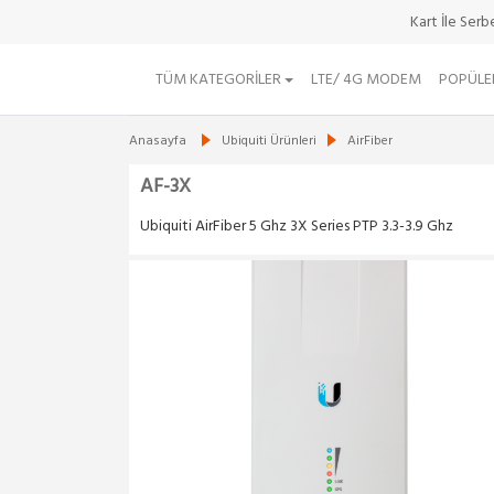
Kart İle Ser
TÜM KATEGORILER
LTE/ 4G MODEM
POPÜLE
Anasayfa
Ubiquiti Ürünleri
AirFiber
AF-3X
Ubiquiti AirFiber 5 Ghz 3X Series PTP 3.3-3.9 Ghz