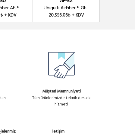
-5U
AF-5X
AF-
134
22,520.23₺ + KDV
Ubiquiti AirFiber 5 Ghz ...
Fiber AF-5...
Ubiquiti AirFiber 5 Gh...
UBNT Ubiquiti
22,520.23₺ + KDV
8₺ + KDV
20,556.06₺ + KDV
23,256.8
Müşteri Memnuniyeti
ndan
Tüm ürünlerimizde teknik destek
hizmeti
jelerimiz
İletişim