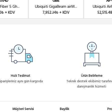
5XHD
GBE
AF
Ürün No : U1
ies PTP BACKHAUL
Fiber 5 Gh...
Ubiquiti GigaBeam airM...
Ubiquiti Air
23₺ + KDV
7,952.34₺ + KDV
52,515.4
Hızlı Teslimat
Ürün Belirleme
iparişleriniz aynı gün kargoda
Teknik destek ekibimiz tarafı
danışmanlık hizmeti
Müşteri Servisi
Bayilik
Pro