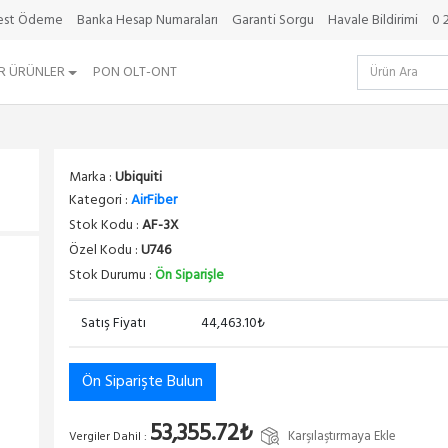
best Ödeme
Banka Hesap Numaraları
Garanti Sorgu
Havale Bildirimi
0 
R ÜRÜNLER
PON OLT-ONT
Marka :
Ubiquiti
Kategori :
AirFiber
Stok Kodu :
AF-3X
Özel Kodu :
U746
Stok Durumu :
Ön Siparişle
Satış Fiyatı
44,463.10₺
Ön Siparişte Bulun
53,355.72₺
Karşılaştırmaya Ekle
Vergiler Dahil :