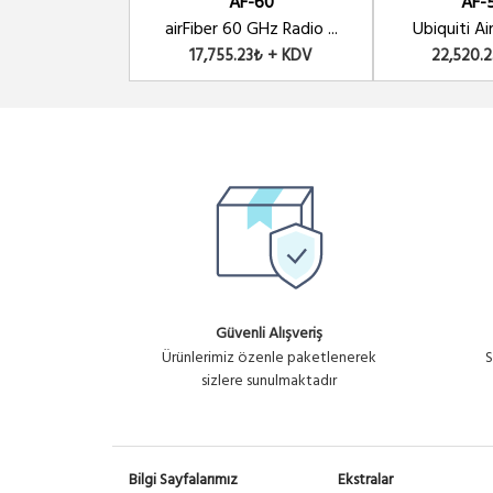
AF-60
AF-
Ubiquiti AirFiber 5 Ghz 5XHD Ser
airFiber 60 GHz Radio ...
Ubiquiti Air
17,755.23₺ + KDV
22,520.
Güvenli Alışveriş
Ürünlerimiz özenle paketlenerek
S
sizlere sunulmaktadır
Bilgi Sayfalarımız
Ekstralar