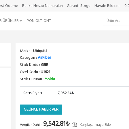
best Ödeme
Banka Hesap Numaraları
Garanti Sorgu
Havale Bildirimi
0 
R ÜRÜNLER
PON OLT-ONT
Marka :
Ubiquiti
Kategori :
AirFiber
Stok Kodu :
GBE
Özel Kodu :
U1621
Stok Durumu :
Yolda
Satış Fiyatı
7,952.34₺
GELİNCE HABER VER
9,542.81₺
Karşılaştırmaya Ekle
Vergiler Dahil :