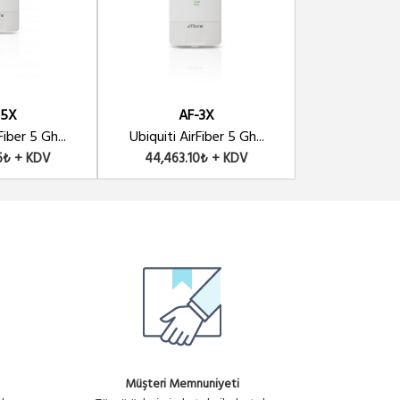
-5X
AF-3X
AF-
Fiber 5 Gh...
Ubiquiti AirFiber 5 Gh...
UBNT Ubiquiti
6₺ + KDV
44,463.10₺ + KDV
23,256.8
Müşteri Memnuniyeti