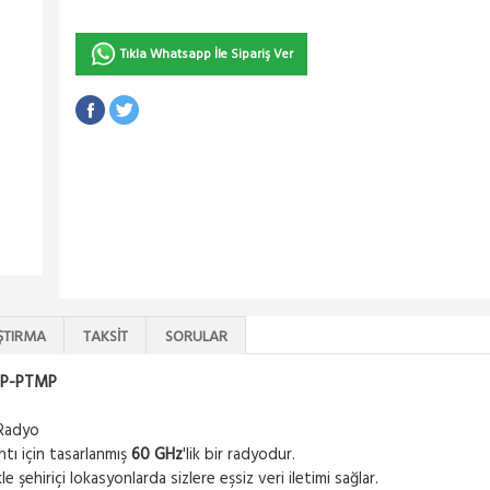
Tıkla Whatsapp İle Sipariş Ver
ŞTIRMA
TAKSIT
SORULAR
PTP-PTMP
Radyo
tı için tasarlanmış
60 GHz
'lik bir radyodur.
e şehiriçi lokasyonlarda sizlere eşsiz veri iletimi sağlar.