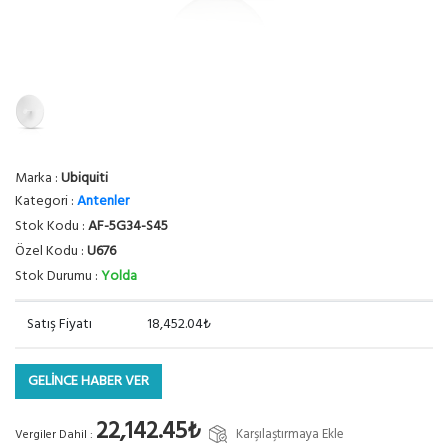
Marka :
Ubiquiti
Kategori :
Antenler
Stok Kodu :
AF-5G34-S45
Özel Kodu :
U676
Stok Durumu :
Yolda
Satış Fiyatı
18,452.04₺
GELİNCE HABER VER
22,142.45₺
Karşılaştırmaya Ekle
Vergiler Dahil :