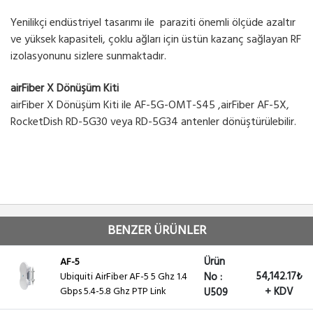
Yenilikçi endüstriyel tasarımı ile paraziti önemli ölçüde azaltır
ve yüksek kapasiteli, çoklu ağları için üstün kazanç sağlayan RF
izolasyonunu sizlere sunmaktadır.
airFiber X Dönüşüm Kiti
airFiber X Dönüşüm Kiti ile
AF-5G-OMT-S45 ,
airFiber AF-5X,
RocketDish RD-5G30 veya RD-5G34 antenler dönüştürülebilir.
BENZER ÜRÜNLER
Ürün
AF-5
54,142.17₺
Ubiquiti AirFiber AF-5 5 Ghz 1.4
No :
Gbps 5.4-5.8 Ghz PTP Link
+ KDV
U509