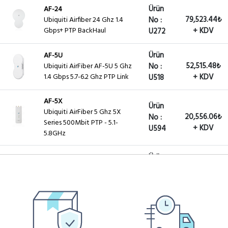
Ürün
AF-24
79,523.44₺
Ubiquiti Airfiber 24 Ghz 1.4
No :
Gbps+ PTP BackHaul
+ KDV
U272
Ürün
AF-5U
52,515.48₺
Ubiquiti AirFiber AF-5U 5 Ghz
No :
1.4 Gbps 5.7-6.2 Ghz PTP Link
+ KDV
U518
AF-5X
Ürün
Ubiquiti AirFiber 5 Ghz 5X
20,556.06₺
No :
Series 500Mbit PTP - 5.1-
+ KDV
U594
5.8GHz
Ürün
AF-3G26-S45
15,264.50₺
Ubiquiti AirFiber 3 Ghz - 26 dBi
No :
- Dish Anten Slant 45
+ KDV
U673
Ürün
AF-5G23-S45
5,826.96₺
Ubiquiti AirFiber 5 Ghz - 23 dBi
No :
+ KDV
- Dish Anten Slant 45
U674