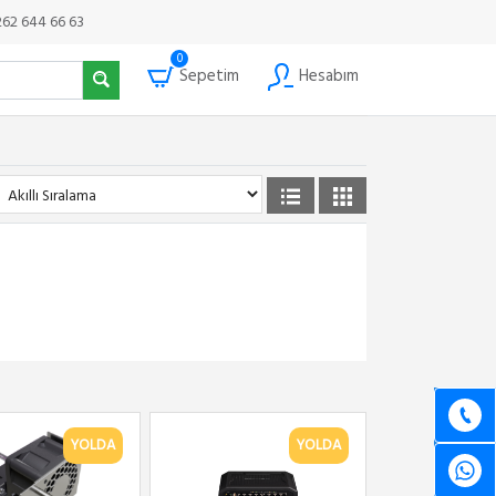
262 644 66 63
0
Sepetim
Hesabım
YOLDA
YOLDA