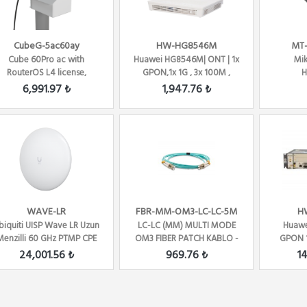
CubeG-5ac60ay
HW-HG8546M
MT
Cube 60Pro ac with
Huawei HG8546M| ONT | 1x
Mik
RouterOS L4 license,
GPON,1x 1G , 3x 100M ,
H
International version
POTS, USB , WIFI
6,991.97 ₺
1,947.76 ₺
WAVE-LR
FBR-MM-OM3-LC-LC-5M
H
biquiti UISP Wave LR Uzun
LC-LC (MM) MULTI MODE
Huaw
Menzilli 60 GHz PTMP CPE
OM3 FIBER PATCH KABLO -
GPON 
RADYO LİNK
5 METRE
10G,
24,001.56 ₺
969.76 ₺
1