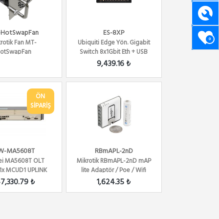
-HotSwapFan
ES-8XP
0
rotik Fan MT-
Ubiquiti Edge Yön. Gigabit
otSwapFan
Switch 8x1Gbit Eth + USB
150Watt
9,439.16 ₺
ÖN
SİPARİŞ
W-MA5608T
RBmAPL-2nD
ei MA5608T OLT
Mikrotik RBmAPL-2nD mAP
1x MCUD1 UPLINK
lite Adaptör / Poe / Wifi
 MPWA (DC+DC)
47,330.79 ₺
1,624.35 ₺