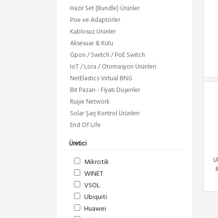
Hazir Set (Bundle) Ürünler
Poe ve Adaptörler
Kablosuz Ürünler
Aksesuar & Kutu
Gpon / Switch / PoE Switch
IoT / Lora / Otomasyon Ürünleri
NetElastics Virtual BNG
Bit Pazarı - Fiyatı Düşenler
Ruijie Network
Solar Şarj Kontrol Ürünleri
End Of Life
Üretici
U
Mikrotik
WINET
VSOL
Ubiquiti
Huawei