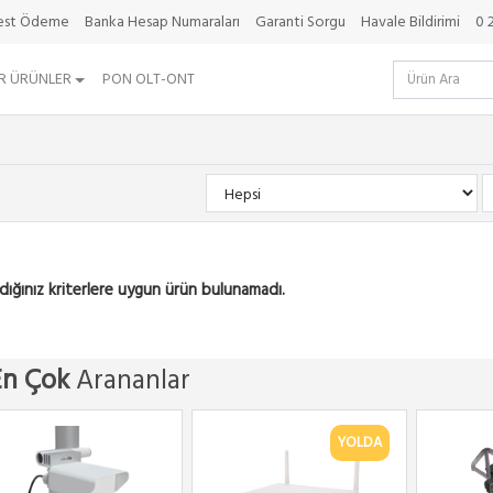
best Ödeme
Banka Hesap Numaraları
Garanti Sorgu
Havale Bildirimi
0 
R ÜRÜNLER
PON OLT-ONT
dığınız kriterlere uygun ürün bulunamadı.
En Çok
Arananlar
YOLDA