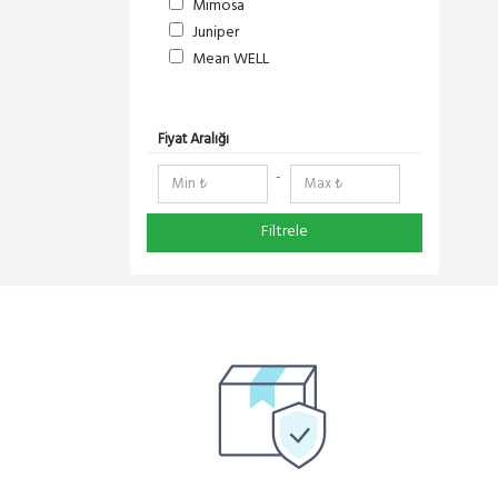
Mimosa
Juniper
Mean WELL
S-Link
DeltaLink
RedLine
Fiyat Aralığı
RF Elements
-
NetElastic
Paessler
Filtrele
TENDA
Compex
Ruijie
Everest
Pisces
Extralink
Schneider Electric
Panasonic
DMA-SOFT
YeaLink