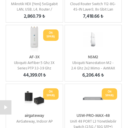
Mikrotik HEX (Yeni) 5xGigabit
Cloud Router Switch 112-8G-
LAN, USB, L4, Router /
4S-IN Layer3, 8x Gbit Lan
Firewall / H...
,4xSFP,Switc...
2,860.79 ₺
7,418.66 ₺
ÖN
SİPARİŞ
AF-3X
NSM2
Ubiquiti AirFiber 5 Ghz 3X
Ubiquiti Nanostation M2 -
Series PTP 3.3-3.9 Ghz
2.4 Ghz 2x2 Mimo - AirMAX
44,399.01 ₺
6,206.46 ₺
ÖN
ÖN
SİPARİŞ
SİPARİŞ
airgateway
USW-PRO-MAX-48
AirGateway, Indoor AP
Unifi 48 PORT L3 Yönetilebilir
Switch (2.5G / 10G SFP+)