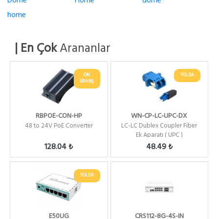
Dome
Home
dome
home
| En Çok
Arananlar
ÖN
YOLDA
SİPARİŞ
RBPOE-CON-HP
WN-CP-LC-UPC-DX
48 to 24V PoE Converter
LC-LC Dublex Coupler Fiber
Ek Aparatı ( UPC )
128.04 ₺
48.49 ₺
YOLDA
E50UG
CRS112-8G-4S-IN