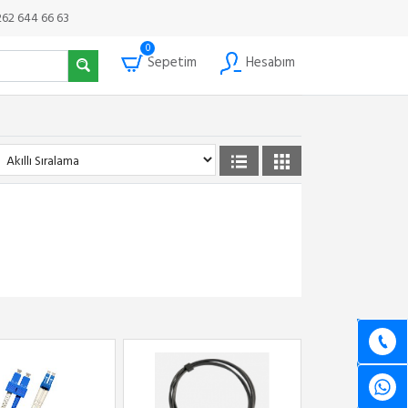
262 644 66 63
0
Sepetim
Hesabım