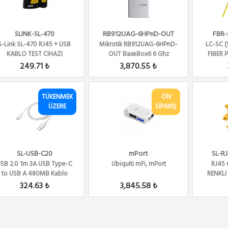
SLINK-SL-470
RB912UAG-6HPnD-OUT
FBR-
S-Link SL-470 RJ45 + USB
Mikrotik RB912UAG-6HPnD-
LC-SC 
KABLO TEST CIHAZI
OUT BaseBox6 6 Ghz
FIBER 
802.11a/n 2x2 Mimo PT...
249.71 ₺
3,870.55 ₺
TÜKENMEK
ÖN
ÜZERE
SİPARİŞ
SL-USB-C20
mPort
SL-R
SB 2.0 1m 3A USB Type-C
Ubiquiti mFi, mPort
RJ45 
to USB A 480MB Kablo
RENKLI 
324.63 ₺
3,845.58 ₺