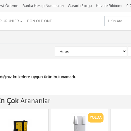
best Ödeme
Banka Hesap Numaraları
Garanti Sorgu
Havale Bildirimi
0 
R ÜRÜNLER
PON OLT-ONT
dığınız kriterlere uygun ürün bulunamadı.
En Çok
Arananlar
YOLDA