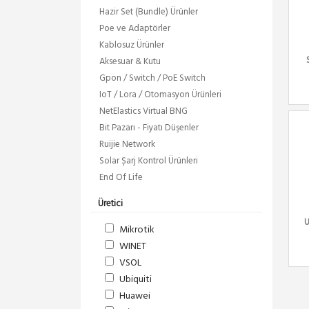
Hazir Set (Bundle) Ürünler
Poe ve Adaptörler
Kablosuz Ürünler
Aksesuar & Kutu
Gpon / Switch / PoE Switch
IoT / Lora / Otomasyon Ürünleri
NetElastics Virtual BNG
Bit Pazarı - Fiyatı Düşenler
Ruijie Network
Solar Şarj Kontrol Ürünleri
End Of Life
Üretici
U
Mikrotik
WINET
VSOL
Ubiquiti
Huawei