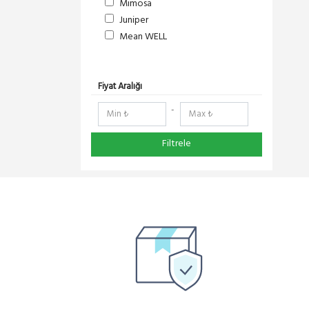
Mimosa
Juniper
Mean WELL
S-Link
DeltaLink
RedLine
Fiyat Aralığı
RF Elements
-
NetElastic
Paessler
Filtrele
Compex
TENDA
Ruijie
Everest
Pisces
Extralink
Schneider Electric
Panasonic
DMA-SOFT
YeaLink