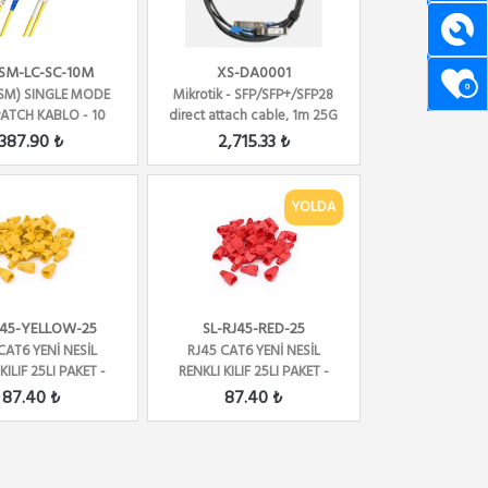
SM-LC-SC-10M
XS-DA0001
0
(SM) SINGLE MODE
Mikrotik - SFP/SFP+/SFP28
PATCH KABLO - 10
direct attach cable, 1m 25G
METRE
( Direct At...
387.90 ₺
2,715.33 ₺
YOLDA
J45-YELLOW-25
SL-RJ45-RED-25
CAT6 YENİ NESİL
RJ45 CAT6 YENİ NESİL
KILIF 25LI PAKET -
RENKLI KILIF 25LI PAKET -
SARI
KIRMIZI
87.40 ₺
87.40 ₺