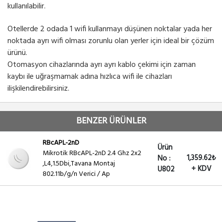
kullanılabilir.
Otellerde 2 odada 1 wifi kullanmayı düşünen noktalar yada her
noktada ayrı wifi olması zorunlu olan yerler için ideal bir çözüm
ürünü.
Otomasyon cihazlarında ayrı ayrı kablo çekimi için zaman
kaybı ile uğraşmamak adına hızlıca wifi ile cihazları
ilişkilendirebilirsiniz.
BENZER ÜRÜNLER
RBcAPL-2nD
Ürün
Mikrotik RBcAPL-2nD 2.4 Ghz 2x2
1,359.62₺
No :
,L4,1.5Dbi,Tavana Montaj
+ KDV
U802
802.11b/g/n Verici / Ap