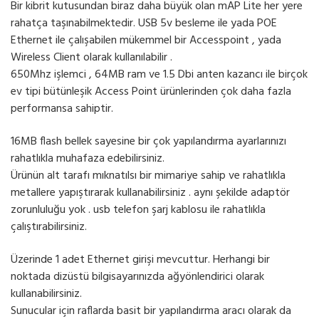
Bir kibrit kutusundan biraz daha büyük olan mAP Lite her yere
rahatça taşınabilmektedir. USB 5v besleme ile yada POE
Ethernet ile çalışabilen mükemmel bir Accesspoint , yada
Wireless Client olarak kullanılabilir .
650Mhz işlemci , 64MB ram ve 1.5 Dbi anten kazancı ile birçok
ev tipi bütünleşik Access Point ürünlerinden çok daha fazla
performansa sahiptir.
16MB flash bellek sayesine bir çok yapılandırma ayarlarınızı
rahatlıkla muhafaza edebilirsiniz.
Ürünün alt tarafı mıknatılsı bir mimariye sahip ve rahatlıkla
metallere yapıştırarak kullanabilirsiniz . aynı şekilde adaptör
zorunluluğu yok . usb telefon şarj kablosu ile rahatlıkla
çalıştırabilirsiniz.
Üzerinde 1 adet Ethernet girişi mevcuttur. Herhangi bir
noktada dizüstü bilgisayarınızda ağyönlendirici olarak
kullanabilirsiniz.
Sunucular için raflarda basit bir yapılandırma aracı olarak da