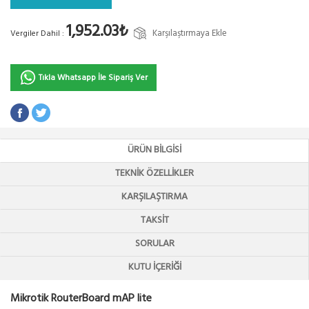
1,952.03₺
Karşılaştırmaya Ekle
Vergiler Dahil :
Tıkla Whatsapp İle Sipariş Ver
ÜRÜN BILGISI
TEKNIK ÖZELLIKLER
KARŞILAŞTIRMA
TAKSIT
SORULAR
KUTU İÇERIĞI
Mikrotik RouterBoard mAP lite