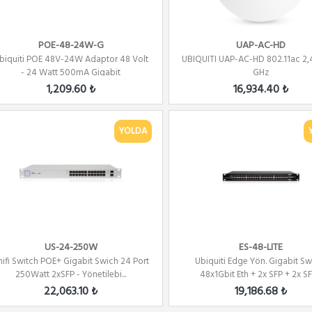
POE-48-24W-G
UAP-AC-HD
biquiti POE 48V-24W Adaptor 48 Volt
UBIQUITI UAP-AC-HD 802.11ac 2,
- 24 Watt 500mA Gigabit
GHz
1,209.60 ₺
16,934.40 ₺
YOLDA
US-24-250W
ES-48-LITE
nifi Switch POE+ Gigabit Swich 24 Port
Ubiquiti Edge Yön. Gigabit Sw
250Watt 2xSFP - Yönetilebi...
48x1Gbit Eth + 2x SFP + 2x S
22,063.10 ₺
19,186.68 ₺