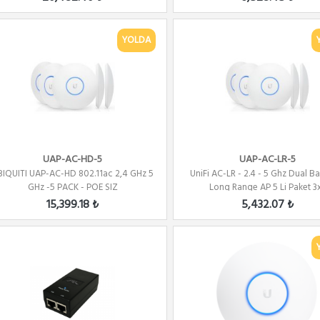
YOLDA
UAP-AC-HD-5
UAP-AC-LR-5
BIQUITI UAP-AC-HD 802.11ac 2,4 GHz 5
UniFi AC-LR - 2.4 - 5 Ghz Dual 
GHz -5 PACK - POE SIZ
Long Range AP 5 Li Paket 3x.
15,399.18 ₺
5,432.07 ₺