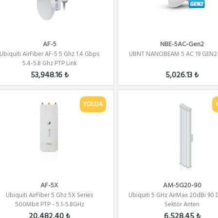
AF-5
NBE-5AC-Gen2
Ubiquiti AirFiber AF-5 5 Ghz 1.4 Gbps
UBNT NANOBEAM 5 AC 19 GEN2
5.4-5.8 Ghz PTP Link
53,948.16 ₺
5,026.13 ₺
YOLDA
AF-5X
AM-5G20-90
Ubiquiti AirFiber 5 Ghz 5X Series
Ubiquiti 5 GHz AirMax 20dBi 90
500Mbit PTP - 5.1-5.8GHz
Sektör Anten
20,482.40 ₺
6,528.45 ₺