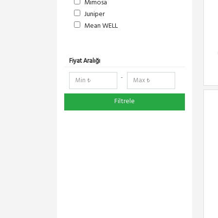
Mimosa
Juniper
Mean WELL
S-Link
DeltaLink
RedLine
Fiyat Aralığı
RF Elements
-
NetElastic
Paessler
Filtrele
TENDA
Compex
Ruijie
Everest
Pisces
Extralink
DMA-SOFT
Schneider Electric
Panasonic
YeaLink