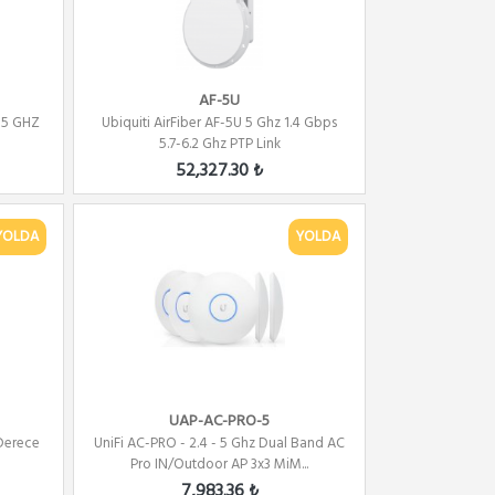
AF-5U
 5 GHZ
Ubiquiti AirFiber AF-5U 5 Ghz 1.4 Gbps
5.7-6.2 Ghz PTP Link
52,327.30 ₺
YOLDA
YOLDA
UAP-AC-PRO-5
 Derece
UniFi AC-PRO - 2.4 - 5 Ghz Dual Band AC
Pro IN/Outdoor AP 3x3 MiM...
7,983.36 ₺