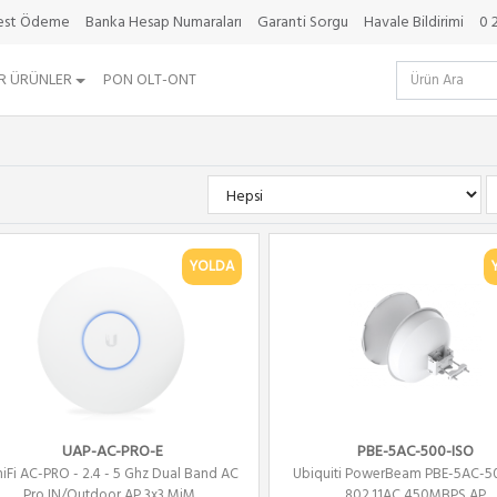
best Ödeme
Banka Hesap Numaraları
Garanti Sorgu
Havale Bildirimi
0 
R ÜRÜNLER
PON OLT-ONT
YOLDA
UAP-AC-PRO-E
PBE-5AC-500-ISO
iFi AC-PRO - 2.4 - 5 Ghz Dual Band AC
Ubiquiti PowerBeam PBE-5AC-5
Pro IN/Outdoor AP 3x3 MiM...
802.11AC 450MBPS AP