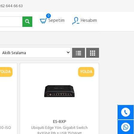
262 644 66 63
0
Sepetim
Hesabım
YOLDA
YOLDA
ES-8XP
00-ISO
Ubiquiti Edge Yön. Gigabit Switch
8x1Gbit Eth + USB 150Watt