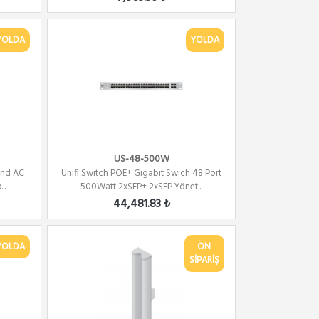
YOLDA
YOLDA
US-48-500W
Band AC
Unifi Switch POE+ Gigabit Swich 48 Port
..
500Watt 2xSFP+ 2xSFP Yönet...
44,481.83 ₺
YOLDA
ÖN
SİPARİŞ