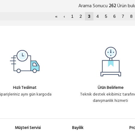
Arama Sonucu
Ürün bul
262
«
‹
1
2
3
4
5
6
7
8
Hızlı Teslimat
Ürün Belirleme
iparişleriniz aynı gün kargoda
Teknik destek ekibimiz tarafı
danışmanlık hizmeti
Müşteri Servisi
Bayilik
Pro