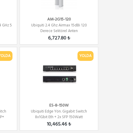
AM-2G15-120
4 GHz 5
Ubiquiti 2.4 Ghz Airmax 15dBi 120
Derece Sektörel Anten
6,727.80 ₺
YOLDA
YOLDA
ES-8-150W
itch
Ubiquiti Edge Yön. Gigabit Switch
FP+
8x1Gbit Eth + 2x SFP 150Watt
10,465.46 ₺