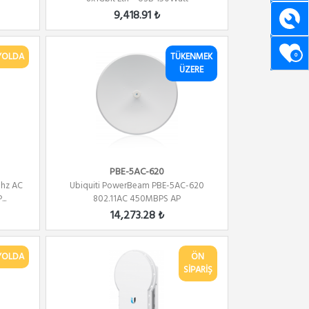
9,418.91 ₺
YOLDA
TÜKENMEK
0
ÜZERE
PBE-5AC-620
Ghz AC
Ubiquiti PowerBeam PBE-5AC-620
..
802.11AC 450MBPS AP
14,273.28 ₺
YOLDA
ÖN
SİPARİŞ