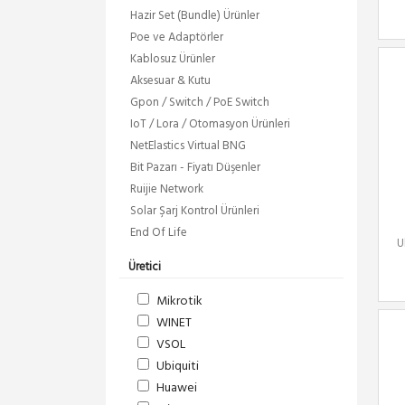
Hazir Set (Bundle) Ürünler
Poe ve Adaptörler
Kablosuz Ürünler
Aksesuar & Kutu
Gpon / Switch / PoE Switch
IoT / Lora / Otomasyon Ürünleri
NetElastics Virtual BNG
Bit Pazarı - Fiyatı Düşenler
Ruijie Network
Solar Şarj Kontrol Ürünleri
End Of Life
U
Üretici
Mikrotik
WINET
VSOL
Ubiquiti
Huawei