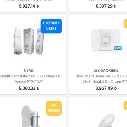
6,927.14 ₺
8,397.29 ₺
TÜKENMEK
ÜZERE
NSM5
LBE-5AC-GEN2
biquiti Nanostation M5 - 2x2 Mimo 60
Ubiquiti LiteBeam 5AC GEN2 5 
Derece PTP/PTMP
23dBi Gigabit Dış Ortam PTP.
5,080.32 ₺
3,967.49 ₺
ÖN
SİPARİŞ