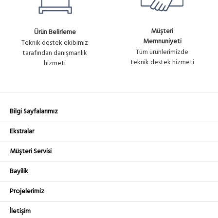
Ürün
Mikrotik RBLHGG-60ad ,LHG 60
6,952.34₺
No :
G , 60 Ghz GBIT Mbit CPE & LINK
+ KDV
U1284
L3
Müşteri
Ürün Belirleme
Memnuniyeti
Teknik destek ekibimiz
Tüm ürünlerimizde
tarafından danışmanlık
teknik destek hizmeti
hizmeti
Bilgi Sayfalarımız
Ekstralar
Müşteri Servisi
Bayilik
Projelerimiz
İletişim