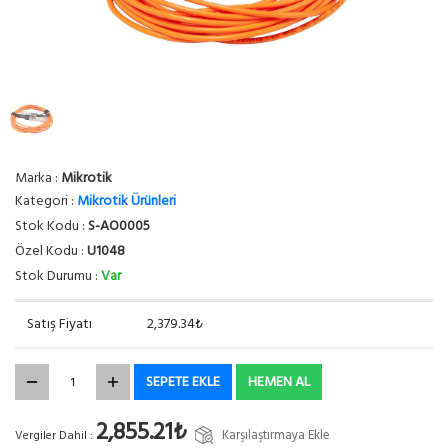
Marka :
Mikrotik
Kategori :
Mikrotik Ürünleri
Stok Kodu :
S-AO0005
Özel Kodu :
U1048
Stok Durumu :
Var
Satış Fiyatı
2,379.34₺
SEPETE EKLE
HEMEN AL
2,855.21₺
Karşılaştırmaya Ekle
Vergiler Dahil :