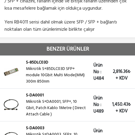
/ SFP + cihazını, rafların içinde ve bitişik rafların üzerinden çok
kısa mesafelere bağlamak için oldukça uygundur.
Yeni RB4011 serisi dahil olmak üzere SFP / SFP + bağlantı
noktaları olan tüm ürünlerimizle birlikte çalışır
BENZER ÜRÜNLER
S-85DLC03D
Ürün
Mikrotik S+85DLC03D SFP+
2,816.36₺
No :
module 10Gbit Multi Mode(MM)
+ KDV
U484
300m 850nm
S-DA0001
Ürün
Mikrotik S+DA0001, SFP+, 10
1,450.43₺
No :
Gbit, Patch Kablo 1Metre ( Direct
+ KDV
U489
Attach Cable )
S-DA0003
Ürün
Mikrotik S+DA0003, SFP+, 10