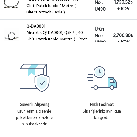
1,750.52₺
No :
Gbit, Patch Kablo 3Metre (
+ KDV
U490
Direct Attach Cable )
Q-DA0001
Ürün
Mikrotik Q+DA0001, QSFP+, 40
2,700.80₺
No :
Gbit, Patch Kablo 1Metre ( Direct
+ KDV
U1188
Attach Cable )
Q-85MP01D
Ürün
Mikrotik Q-85MP01D QSFP+
2,800.83₺
No :
module 40Gbit Multi Mode(MM)
+ KDV
U1191
150m 850nm
WN-QSFP-DAC-40G
Ürün
Extralink , QSFP+, 40 Gbit, 4
2,700.80₺
No :
Güvenli Alışveriş
Hızlı Teslimat
xSFP+ 10Gbit 3Metre ( Direct
+ KDV
U1471
Ürünlerimiz özenle
Siparişleriniz aynı gün
Attach Cable )
paketlenerek sizlere
kargoda
sunulmaktadır