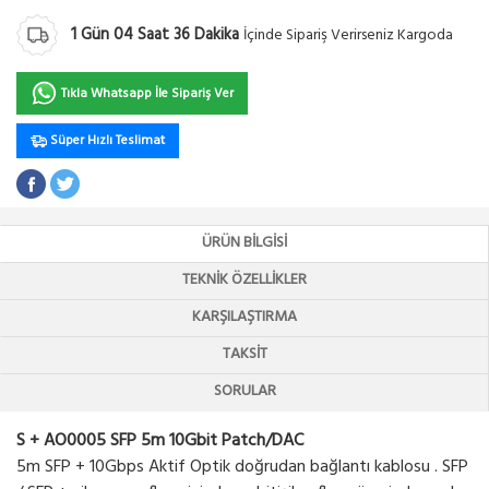
1
Gün
04
Saat
36
Dakika
İçinde Sipariş Verirseniz Kargoda
Tıkla Whatsapp İle Sipariş Ver
Süper Hızlı Teslimat
ÜRÜN BILGISI
TEKNIK ÖZELLIKLER
KARŞILAŞTIRMA
TAKSIT
SORULAR
S + AO0005 SFP 5m 10Gbit Patch/DAC
5m SFP + 10Gbps Aktif Optik doğrudan bağlantı kablosu . SFP