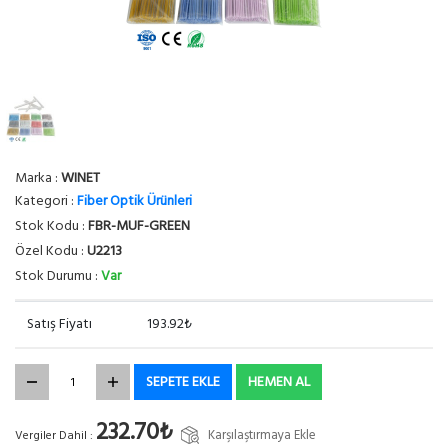
Marka :
WINET
Kategori :
Fiber Optik Ürünleri
Stok Kodu :
FBR-MUF-GREEN
Özel Kodu :
U2213
Stok Durumu :
Var
Satış Fiyatı
193.92₺
SEPETE EKLE
HEMEN AL
232.70₺
Karşılaştırmaya Ekle
Vergiler Dahil :