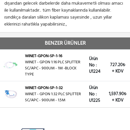
dışarıdan gelecek darbelerde daha mukavemetli olması amacı
ile kullanılmaktadır.. tüm fiber kaynaklarında kullanılabilir.
ısındıkça daralan silikon kaplaması sayesinde , uzun yıllar
eklerinizi rahatlıkla yapabilirsiniz.,
BENZER ÜRÜNLER
WINET-GPON-SP-1-16
Ürün
WINET - GPON 1:16 PLC SPLITTER
727.20₺
No :
SC/APC - 900UM - 1M -BLOCK
+ KDV
U1224
TYPE
Ürün
WINET-GPON-SP-1-32
1,597.90₺
WINET - GPON 1:32 PLC SPLITTER
No :
SC/APC - 900UM - 1.5M
+ KDV
U1225