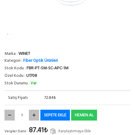
Marka :
WINET
Kategori :
Fiber Optik Ürünleri
Stok Kodu :
FBR-PT-SM-SC-APC-1M
Özel Kodu :
U1708
Stok Durumu :
Var
Satış Fiyatı
72.84₺
SEPETE EKLE
HEMEN AL
87.41₺
Karşılaştırmaya Ekle
Vergiler Dahil :