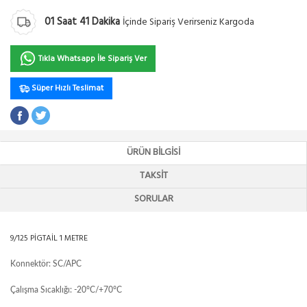
01
Saat
41
Dakika
İçinde Sipariş Verirseniz Kargoda
Tıkla Whatsapp İle Sipariş Ver
Süper Hızlı Teslimat
ÜRÜN BILGISI
TAKSIT
SORULAR
9/125 PİGTAİL 1 METRE
Konnektör: SC/APC
Çalışma Sıcaklığı: -20°C/+70°C