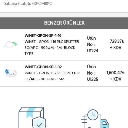
Saklama Sıcaklığı: -40°C/+80°C
BENZER ÜRÜNLER
WINET-GPON-SP-1-16
Ürün
728.37₺
WINET - GPON 1:16 PLC SPLITTER
No :
SC/APC - 900UM - 1M -BLOCK
+ KDV
U1224
TYPE
Ürün
WINET-GPON-SP-1-32
1,600.47₺
WINET - GPON 1:32 PLC SPLITTER
No :
SC/APC - 900UM - 1.5M
+ KDV
U1225