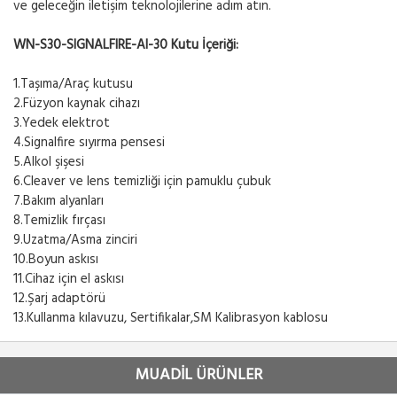
ve geleceğin iletişim teknolojilerine adım atın.
WN-S30-SIGNALFIRE-AI-30 Kutu İçeriği:
1.Taşıma/Araç kutusu
2.Füzyon kaynak cihazı
3.Yedek elektrot
4.Signalfire sıyırma pensesi
5.Alkol şişesi
6.Cleaver ve lens temizliği için pamuklu çubuk
7.Bakım alyanları
8.Temizlik fırçası
9.Uzatma/Asma zinciri
10.Boyun askısı
11.Cihaz için el askısı
12.Şarj adaptörü
13.Kullanma kılavuzu, Sertifikalar,SM Kalibrasyon kablosu
MUADİL ÜRÜNLER