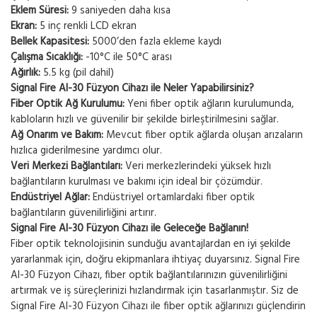
Eklem Süresi:
9 saniyeden daha kısa
Ekran:
5 inç renkli LCD ekran
Bellek Kapasitesi:
5000’den fazla ekleme kaydı
Çalışma Sıcaklığı:
-10°C ile 50°C arası
Ağırlık:
5.5 kg (pil dahil)
Signal Fire AI-30 Füzyon Cihazı ile Neler Yapabilirsiniz?
Fiber Optik Ağ Kurulumu:
Yeni fiber optik ağların kurulumunda,
kabloların hızlı ve güvenilir bir şekilde birleştirilmesini sağlar.
Ağ Onarım ve Bakım:
Mevcut fiber optik ağlarda oluşan arızaların
hızlıca giderilmesine yardımcı olur.
Veri Merkezi Bağlantıları:
Veri merkezlerindeki yüksek hızlı
bağlantıların kurulması ve bakımı için ideal bir çözümdür.
Endüstriyel Ağlar:
Endüstriyel ortamlardaki fiber optik
bağlantıların güvenilirliğini artırır.
Signal Fire AI-30 Füzyon Cihazı ile Geleceğe Bağlanın!
Fiber optik teknolojisinin sunduğu avantajlardan en iyi şekilde
yararlanmak için, doğru ekipmanlara ihtiyaç duyarsınız. Signal Fire
AI-30 Füzyon Cihazı, fiber optik bağlantılarınızın güvenilirliğini
artırmak ve iş süreçlerinizi hızlandırmak için tasarlanmıştır. Siz de
Signal Fire AI-30 Füzyon Cihazı ile fiber optik ağlarınızı güçlendirin