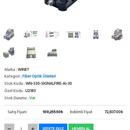
Marka :
WINET
Kategori :
Fiber Optik Ürünleri
Stok Kodu :
WN-S30-SIGNALFIRE-AI-30
Özel Kodu :
U2183
Stok Durumu :
Var
Satış Fiyatı
109,255.50₺
İndirimli Fiyat
72,837.00₺
SEPETE EKLE
HEMEN AL