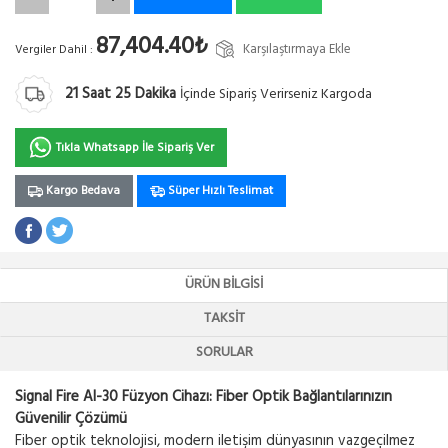
87,404.40₺
Karşılaştırmaya Ekle
Vergiler Dahil :
21
Saat
25
Dakika
İçinde Sipariş Verirseniz Kargoda
Tıkla Whatsapp İle Sipariş Ver
Kargo Bedava
Süper Hızlı Teslimat
ÜRÜN BILGISI
TAKSIT
SORULAR
Signal Fire AI-30 Füzyon Cihazı: Fiber Optik Bağlantılarınızın
Güvenilir Çözümü
Fiber optik teknolojisi, modern iletişim dünyasının vazgeçilmez