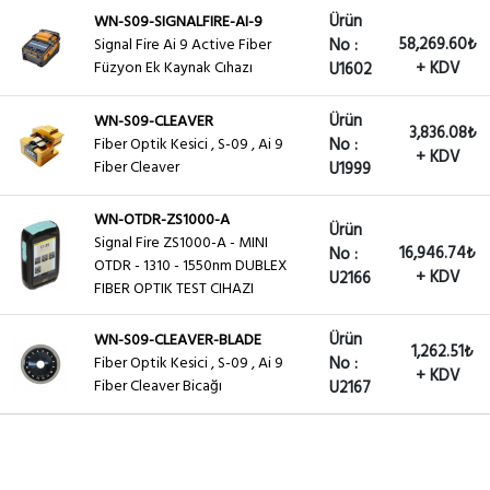
Ürün
WN-S09-SIGNALFIRE-AI-9
58,269.60₺
Signal Fire Ai 9 Active Fiber
No :
Füzyon Ek Kaynak Cıhazı
+ KDV
U1602
Ürün
WN-S09-CLEAVER
3,836.08₺
Fiber Optik Kesici , S-09 , Ai 9
No :
+ KDV
Fiber Cleaver
U1999
WN-OTDR-ZS1000-A
Ürün
Signal Fire ZS1000-A - MINI
16,946.74₺
No :
OTDR - 1310 - 1550nm DUBLEX
+ KDV
U2166
FIBER OPTIK TEST CIHAZI
Ürün
WN-S09-CLEAVER-BLADE
1,262.51₺
Fiber Optik Kesici , S-09 , Ai 9
No :
+ KDV
Fiber Cleaver Bicağı
U2167