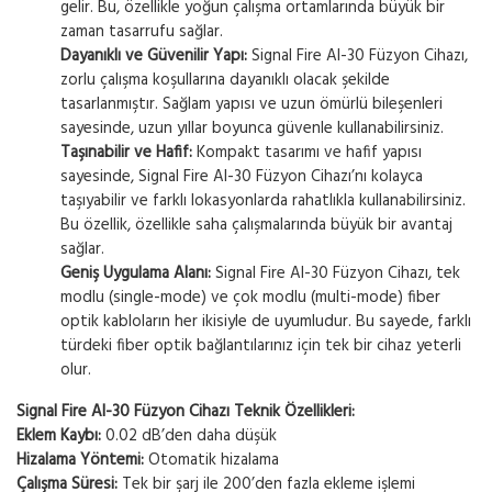
gelir. Bu, özellikle yoğun çalışma ortamlarında büyük bir
zaman tasarrufu sağlar.
Dayanıklı ve Güvenilir Yapı:
Signal Fire AI-30 Füzyon Cihazı,
zorlu çalışma koşullarına dayanıklı olacak şekilde
tasarlanmıştır. Sağlam yapısı ve uzun ömürlü bileşenleri
sayesinde, uzun yıllar boyunca güvenle kullanabilirsiniz.
Taşınabilir ve Hafif:
Kompakt tasarımı ve hafif yapısı
sayesinde, Signal Fire AI-30 Füzyon Cihazı’nı kolayca
taşıyabilir ve farklı lokasyonlarda rahatlıkla kullanabilirsiniz.
Bu özellik, özellikle saha çalışmalarında büyük bir avantaj
sağlar.
Geniş Uygulama Alanı:
Signal Fire AI-30 Füzyon Cihazı, tek
modlu (single-mode) ve çok modlu (multi-mode) fiber
optik kabloların her ikisiyle de uyumludur. Bu sayede, farklı
türdeki fiber optik bağlantılarınız için tek bir cihaz yeterli
olur.
Signal Fire AI-30 Füzyon Cihazı Teknik Özellikleri:
Eklem Kaybı:
0.02 dB’den daha düşük
Hizalama Yöntemi:
Otomatik hizalama
Çalışma Süresi:
Tek bir şarj ile 200’den fazla ekleme işlemi