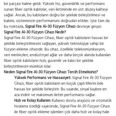
bir parçası haline geldi. Yüksek hız, güvenilirlik ve performans
sunan fiber optik kablolar, veri iletiminde en üst düzey kaliteyi
sağlar. Ancak, bu kabloların doğru bir şekilde birleştirilmesi ve
bakımı, sisteminizin performansını doğrudan etkiler. İşte tam da
bu noktada,
Signal Fire AI-30 Füzyon Cihazı
devreye giriyor.
Signal Fire AI-30 Füzyon Cihazı Nedir?
Signal Fire AI-30 Füzyon Cihazı, fiber optik kabloların hassas bir
şekilde birleştirilmesini sağlayan, yüksek teknolojiye sahip bir
füzyon ekleme cihazıdır. Bu cihaz, özellikle telekomünikasyon,
veri merkezleri, endüstriyel ağlar ve daha birçok alanda kullanılan
fiber optik kabloların hızlı, güvenilir ve kalıcı bir şekilde
birleştirilmesini mümkün kılar.
Neden Signal Fire AI-30 Füzyon Cihazı Tercih Etmelisiniz?
Yüksek Performans ve Hassasiyet:
Signal Fire AI-30 Füzyon
Cihazı, fiber optik kabloların en küçük çaplı liflerini bile
hassas bir şekilde birleştirir. Bu sayede, sinyal kaybını en
aza indirir ve maksimum iletim performansı sağlar.
Hızlı ve Kolay Kullanım:
Kullanıcı dostu arayüzü ve otomatik
hizalama özelliği sayesinde, Signal Fire AI-30 Füzyon Cihazı
ile fiber optik ekleme işlemleri çok daha hızlı ve kolay hale