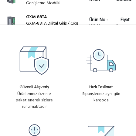
U1967
Sorunuz
Genişleme Modülü
GXM-88TA
Ürün No :
Fiyat
GXM-88TA Dijital Giriş / Çıkış
U1968
Sorunuz
Genişleme Modülü
Ürün No :
Fiyat
GLC-196T
GLC-196T PLC CPU Modülü
U1934
Sorunuz
GXM-16TA
Ürün No :
Fiyat
GXM-16TA Dijital Çıkış
U1936
Sorunuz
Genişleme Modülü
Güvenli Alışveriş
Hızlı Teslimat
Ürünlerimiz özenle
Siparişleriniz aynı gün
Ürün No :
Fiyat
GLC-396T
paketlenerek sizlere
kargoda
GLC-396T PLC CPU Modülü
U1933
Sorunuz
sunulmaktadır
GXM-16IA
Ürün No :
Fiyat
GXM-16IA PLC Genişleme
U1935
Sorunuz
Modülü