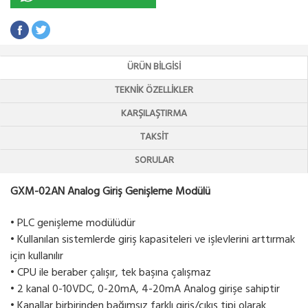
ÜRÜN BILGISI
TEKNIK ÖZELLIKLER
KARŞILAŞTIRMA
TAKSIT
SORULAR
GXM-02AN Analog Giriş Genişleme Modülü
• PLC genişleme modülüdür
• Kullanılan sistemlerde giriş kapasiteleri ve işlevlerini arttırmak
için kullanılır
• CPU ile beraber çalışır, tek başına çalışmaz
• 2 kanal 0-10VDC, 0-20mA, 4-20mA Analog girişe sahiptir
• Kanallar birbirinden bağımsız farklı giriş/çıkış tipi olarak