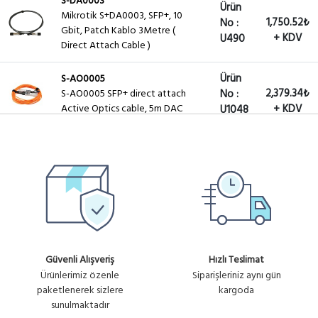
S-DA0003
Ürün
Mikrotik S+DA0003, SFP+, 10
1,750.52₺
No :
Gbit, Patch Kablo 3Metre (
+ KDV
U490
Direct Attach Cable )
Ürün
S-AO0005
2,379.34₺
S-AO0005 SFP+ direct attach
No :
Active Optics cable, 5m DAC
+ KDV
U1048
Güvenli Alışveriş
Hızlı Teslimat
Ürünlerimiz özenle
Siparişleriniz aynı gün
paketlenerek sizlere
kargoda
sunulmaktadır