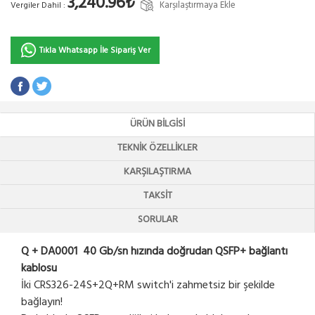
3,240.96₺
Karşılaştırmaya Ekle
Vergiler Dahil :
Tıkla Whatsapp İle Sipariş Ver
ÜRÜN BILGISI
TEKNIK ÖZELLIKLER
KARŞILAŞTIRMA
TAKSIT
SORULAR
Q + DA0001 40 Gb/sn hızında doğrudan QSFP+ bağlantı
kablosu
İki CRS326-24S+2Q+RM switch'i zahmetsiz bir şekilde
bağlayın!