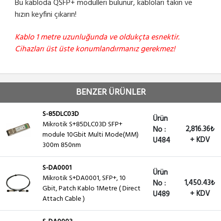
Bu kabloda QSFP+ modülleri bulunur, kabloları takın ve
hızın keyfini çıkarın!
Kablo 1 metre uzunluğunda ve oldukçta esnektir.
Cihazları üst üste konumlandırmanız gerekmez!
BENZER ÜRÜNLER
S-85DLC03D
Ürün
Mikrotik S+85DLC03D SFP+
2,816.36₺
No :
module 10Gbit Multi Mode(MM)
+ KDV
U484
300m 850nm
S-DA0001
Ürün
Mikrotik S+DA0001, SFP+, 10
1,450.43₺
No :
Gbit, Patch Kablo 1Metre ( Direct
+ KDV
U489
Attach Cable )