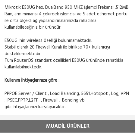
Mikrotik E50UG hex, DualBand 950 MHZ İşlemci Frekansı ,512MB
Ram, arm mimarisi 4 çekirdek işlemcisi ve 5 adet ethernet portu
ile orta ölçekli ağ yapılandırmalarınızda rahatlıkla
kullanabileceğiniz bir üründür.
E50UG 'nin wireless özelliği bulunmamaktadır.
Stabil olarak 20 Firewall Kuralı ile birlikte 70+ kullanıcıyı
desteklermektedir.
Tüm RouterOS standart özellikleri E50UG ürününde rahatlıkla
kullanılabilmektedir.
Kullanım İhtiyaçlarınıza göre :
PPPOE Server / Client , Load Balancing, 5651,Hotspot , Log, VPN
: IPSEC,PPTP,L2TP , Firewall , Bonding vb.
gibi ihtiyaçlarınızı karşılayacaktır.
MUADİL ÜRÜNLER