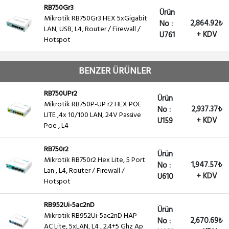
RB750Gr3
Ürün
Mikrotik RB750Gr3 HEX 5xGigabit
2,864.92₺
No :
LAN, USB, L4, Router / Firewall /
+ KDV
U761
Hotspot
BENZER ÜRÜNLER
RB750UPr2
Ürün
Mikrotik RB750P-UP r2 HEX POE
2,937.37₺
No :
LITE ,4x 10/100 LAN, 24V Passive
+ KDV
U159
Poe , L4
RB750r2
Ürün
Mikrotik RB750r2 Hex Lite, 5 Port
1,947.57₺
No :
Lan , L4, Router / Firewall /
+ KDV
U610
Hotspot
RB952Ui-5ac2nD
Ürün
Mikrotik RB952Ui-5ac2nD HAP
2,670.69₺
No :
AC Lite, 5xLAN, L4 , 2.4+5 Ghz Ap