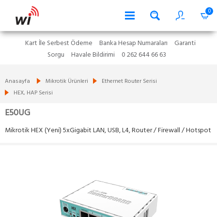
0
Kart İle Serbest Ödeme
Banka Hesap Numaraları
Garanti
Sorgu
Havale Bildirimi
0 262 644 66 63
Anasayfa
Mikrotik Ürünleri
Ethernet Router Serisi
HEX, HAP Serisi
E50UG
Mikrotik HEX (Yeni) 5xGigabit LAN, USB, L4, Router / Firewall / Hotspot