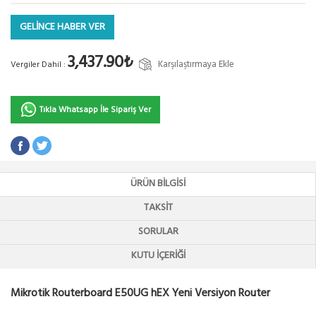
GELİNCE HABER VER
3,437.90₺
Karşılaştırmaya Ekle
Vergiler Dahil :
Tıkla Whatsapp İle Sipariş Ver
ÜRÜN BILGISI
TAKSIT
SORULAR
KUTU İÇERIĞI
Mikrotik Routerboard E50UG hEX Yeni Versiyon Router