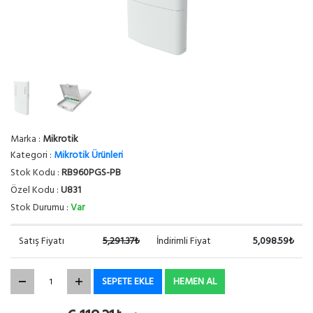
Marka :
Mikrotik
Kategori :
Mikrotik Ürünleri
Stok Kodu :
RB960PGS-PB
Özel Kodu :
U831
Stok Durumu :
Var
Satış Fiyatı
5,291.37₺
İndirimli Fiyat
5,098.59₺
SEPETE EKLE
HEMEN AL