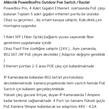
Mikrotik PowerBoxPro Outdoor Poe Switch / Router
PowerBox Pro, 4 Adet Gigabit Ethernet noktasında PoE çıkışı
bulunan Toplam 5 adet gigabit ethernet portlu bir üründür.
Cihaz su geçirmez , dış ortam kasaya sahiptir, Kule,direk,çatı
montajına uygundur .
1 Adet SFP ( Fiber Optik) bağlantı yuvası sayesinde fiber
gerektiren uygulamalar içindir.
Cihaz Pasif Poe özelliğine sahiptir (24V ) , Aynı zamanda,
802.3AT /AF PoE çıkışını destekler ( Adaptör değişimi gereklidir
)
Ethernet portları 2-5 arası POE çıkış için kullanılmaktadır.
IP Kameralarda kullanılan 802.3af/at protokolünü
desteklemektedir. kamera projelerinde hem switch hemde PoE
Switch için kullanım gerçekleştirilebilir.
Yüksek çıkış gücüne ihtiyaç duyan IP Kameralarda 1 Ampere
kadar besleme sağlamaktadır. 4 Port 'un tamamı Yüksek güçlü
PoE Kamera 1Amper kullanılacak ise adaptörü 48V - 4.2A