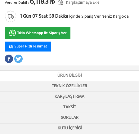
6,118.31₺
Karşılaştırmaya Ekle
Vergiler Dahil :
1
Gün
07
Saat
58
Dakika
İçinde Sipariş Verirseniz Kargoda
Tıkla Whatsapp İle Sipariş Ver
Süper Hızlı Teslimat
ÜRÜN BILGISI
TEKNIK ÖZELLIKLER
KARŞILAŞTIRMA
TAKSIT
SORULAR
KUTU İÇERIĞI