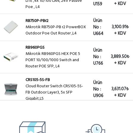
LITE ,4x 10/100 LAN, 24V Passive
+ KDV
U159
Poe , L4
Ürün
RB750P-PBr2
3,100.91₺
Mikrotik RB750P-PB r2 PowerBOX
No :
Outdoor Poe Out Router ,L4
+ KDV
U664
RB960PGS
Ürün
Mikrotik RB960PGS HEX POE 5
3,889.50₺
No :
PORT 10/100/1000 Switch and
+ KDV
U766
Router POE SFP, L4
CRS105-5S-FB
Ürün
Cloud Router Switch CRS105-5S-
3,631.07₺
No :
FB Outdoor Layer3, 5x SFP
+ KDV
U906
Gigabit,L5