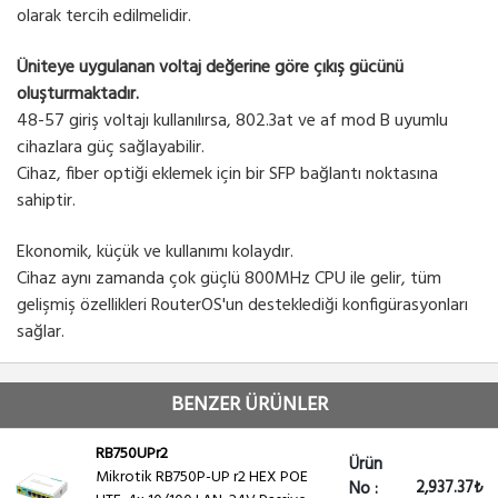
olarak tercih edilmelidir.
Üniteye uygulanan voltaj değerine göre çıkış gücünü
oluşturmaktadır.
48-57 giriş voltajı kullanılırsa, 802.3at ve af mod B uyumlu
cihazlara güç sağlayabilir.
Cihaz, fiber optiği eklemek için bir SFP bağlantı noktasına
sahiptir.
Ekonomik, küçük ve kullanımı kolaydır.
Cihaz aynı zamanda çok güçlü 800MHz CPU ile gelir, tüm
gelişmiş özellikleri RouterOS'un desteklediği konfigürasyonları
sağlar.
BENZER ÜRÜNLER
RB750UPr2
Ürün
Mikrotik RB750P-UP r2 HEX POE
2,937.37₺
No :