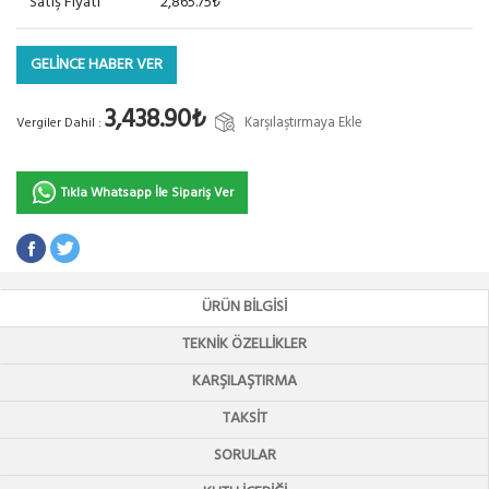
Satış Fiyatı
2,865.75₺
GELİNCE HABER VER
3,438.90₺
Karşılaştırmaya Ekle
Vergiler Dahil :
Tıkla Whatsapp İle Sipariş Ver
ÜRÜN BILGISI
TEKNIK ÖZELLIKLER
KARŞILAŞTIRMA
TAKSIT
SORULAR