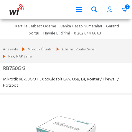
0
Kart İle Serbest Ödeme
Banka Hesap Numaraları
Garanti
Sorgu
Havale Bildirimi
0 262 644 66 63
Anasayfa
Mikrotik Ürünleri
Ethernet Router Serisi
HEX, HAP Serisi
RB750Gr3
Mikrotik RB750Gr3 HEX 5xGigabit LAN, USB, L4, Router / Firewall /
Hotspot