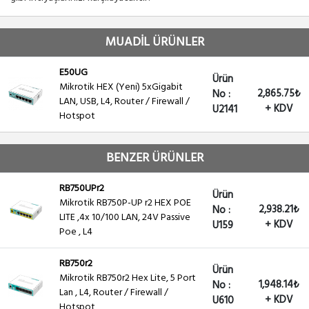
MUADİL ÜRÜNLER
E50UG
Ürün
Mikrotik HEX (Yeni) 5xGigabit
2,865.75₺
No :
LAN, USB, L4, Router / Firewall /
+ KDV
U2141
Hotspot
BENZER ÜRÜNLER
RB750UPr2
Ürün
Mikrotik RB750P-UP r2 HEX POE
2,938.21₺
No :
LITE ,4x 10/100 LAN, 24V Passive
+ KDV
U159
Poe , L4
RB750r2
Ürün
Mikrotik RB750r2 Hex Lite, 5 Port
1,948.14₺
No :
Lan , L4, Router / Firewall /
+ KDV
U610
Hotspot