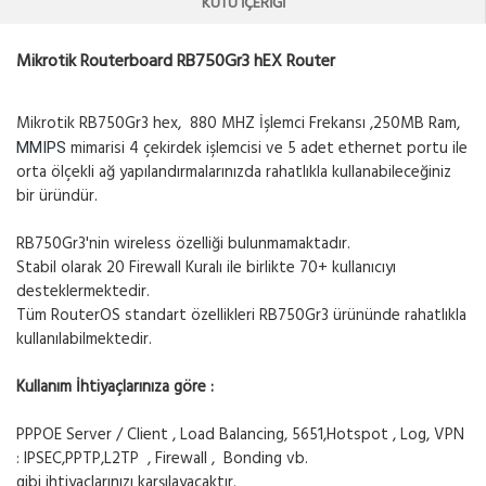
KUTU İÇERIĞI
Mikrotik Routerboard RB750Gr3 hEX Router
Mikrotik RB750Gr3 hex, 880 MHZ İşlemci Frekansı ,250MB Ram,
mimarisi 4 çekirdek işlemcisi ve 5 adet ethernet portu ile
MMIPS
orta ölçekli ağ yapılandırmalarınızda rahatlıkla kullanabileceğiniz
bir üründür.
RB750Gr3'nin wireless özelliği bulunmamaktadır.
Stabil olarak 20 Firewall Kuralı ile birlikte 70+ kullanıcıyı
desteklermektedir.
Tüm RouterOS standart özellikleri RB750Gr3 ürününde rahatlıkla
kullanılabilmektedir.
Kullanım İhtiyaçlarınıza göre :
PPPOE Server / Client , Load Balancing, 5651,Hotspot , Log, VPN
: IPSEC,PPTP,L2TP , Firewall , Bonding vb.
gibi ihtiyaçlarınızı karşılayacaktır.