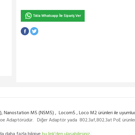
Tıkla Whatsapp İle Sipariş Ver
, Nanostation M5 (NSM5) , Locom5 , Loco M2 ürünleri ile uyumlu
 Adaptörüdür. Diğer Adaptör yada 802.3af,802.3at PoE ürünleri içi
da daha fazla bilgiye
bu link'den ulaşabilirsiniz.