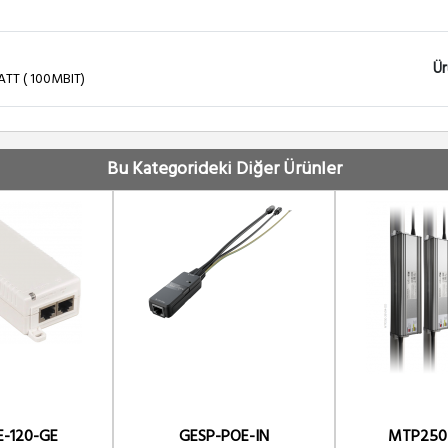
Ür
ATT ( 100MBIT)
Ür
Bu Kategorideki Diğer Ürünler
Ür
olt - 24 Watt 500mA Gigabit
Ür
olt - 24 Watt 500mA 10/100Mbit
Ür
4V - 24 Watt 1000mA
E-120-GE
GESP-POE-IN
MTP250
Ür