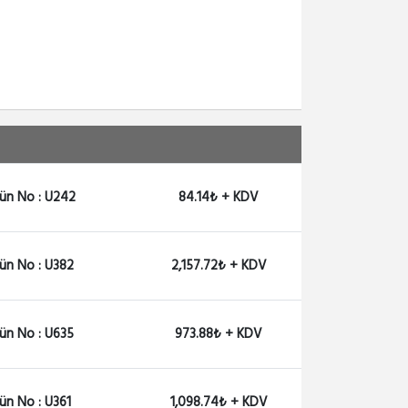
POE-50-60W
Ubiquiti POE 50V-60W Ada...
2,157.72₺ + KDV
POE-24-12G
Ubiquiti POE 24V-12 GIGA...
973.88₺ + KDV
ün No : U242
84.14₺ + KDV
POW-24V2A
Winet Adaptör 24V 2A 48...
1,098.74₺ + KDV
ün No : U382
2,157.72₺ + KDV
OEM-POE-48-1A
POE Adaptör+Injector, 48...
ün No : U635
973.88₺ + KDV
1,598.16₺ + KDV
ün No : U361
1,098.74₺ + KDV