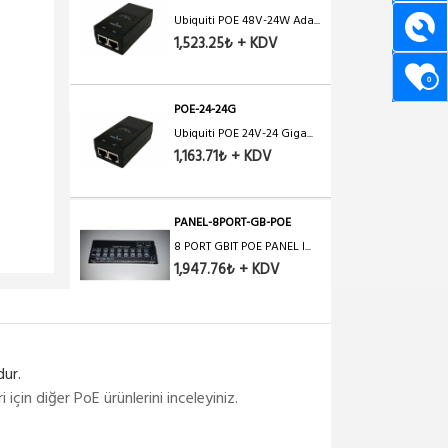
Ubiquiti POE 48V-24W Ada...
1,523.25₺ + KDV
0
POE-24-24G
Ubiquiti POE 24V-24 Giga...
1,163.71₺ + KDV
PANEL-8PORT-GB-POE
8 PORT GBIT POE PANEL I...
1,947.76₺ + KDV
POE-15-12W
Ubiquiti POE 15V-12W POE...
dur.
84.14₺ + KDV
n diğer PoE ürünlerini inceleyiniz.