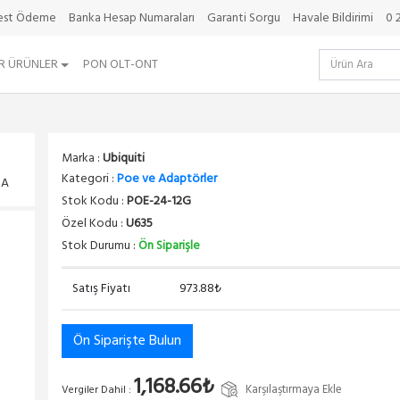
best Ödeme
Banka Hesap Numaraları
Garanti Sorgu
Havale Bildirimi
0 
R ÜRÜNLER
PON OLT-ONT
Marka :
Ubiquiti
Kategori :
Poe ve Adaptörler
mA
Stok Kodu :
POE-24-12G
Özel Kodu :
U635
Stok Durumu :
Ön Siparişle
Satış Fiyatı
973.88₺
Ön Siparişte Bulun
1,168.66₺
Karşılaştırmaya Ekle
Vergiler Dahil :