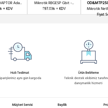
- WALL MOUNT
DAPTOR Ada...
Mikrotik RBGESP Gbit -...
OD&MTP250
Mikrotik Net
1₺ + KDV
897.03₺ + KDV
Fiyat 
Hızlı Teslimat
Ürün Belirleme
iparişleriniz aynı gün kargoda
Teknik destek ekibimiz tarafı
danışmanlık hizmeti
Müşteri Servisi
Bayilik
Pro