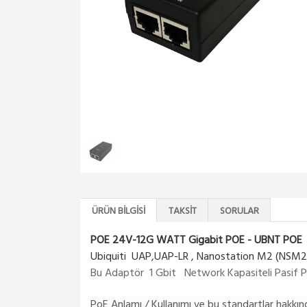
ÜRÜN BILGISI
TAKSIT
SORULAR
POE 24V-12G WATT Gigabit POE - UBNT POE
Ubiquiti UAP,UAP-LR , Nanostation M2 (NSM2)
Bu Adaptör 1 Gbit Network Kapasiteli Pasif Poe
PoE Anlamı / Kullanımı ve bu standartlar hakkın