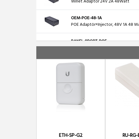
Winet Adaptör 24V 2A 48Watt
OEM-POE-48-1A
POE Adaptör+Injector, 48V 1A 48 W
PANEL-8PORT-POE
8 PORT POE PANEL INJECTOR
POE-48-24W-G
Ubiquiti POE 48V-24W Adaptor 48 V
POE-48-24W
Ubiquiti POE 48V-24W Adaptor 48 V
POE-24-24G
Ubiquiti POE 24V-24 Gigabit POE 2
PANEL-8PORT-GB-POE
ETH-SP-G2
RU-RG-