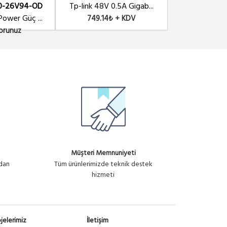
-26V94-OD
Tp-link 48V 0.5A Gigab...
POE 24V-24W A
PANEL-8PORT-GB-POE
Power Güç ...
749.14₺ + KDV
249.71₺
8 PORT GBIT POE PANEL I...
Sorunuz
1,947.76₺ + KDV
Müşteri Memnuniyeti
ndan
Tüm ürünlerimizde teknik destek
hizmeti
jelerimiz
İletişim