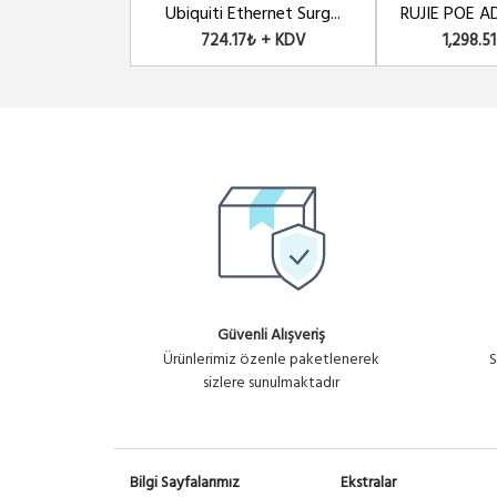
8 PORT GBIT POE PANEL INJECTOR 
Ubiquiti Ethernet Surg...
RUJIE POE A
724.17₺ + KDV
1,298.5
Güvenli Alışveriş
Ürünlerimiz özenle paketlenerek
S
sizlere sunulmaktadır
Bilgi Sayfalarımız
Ekstralar