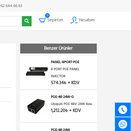
Winet Adaptör 24V 2A 48...
262 644 66 63
1,098.74₺ + KDV
0
Sepetim
Hesabım
OEM-POE-48-1A
POE Adaptör+Injector, 48...
1,598.16₺ + KDV
Benzer Ürünler
PANEL-8PORT-POE
8 PORT POE PANEL
INJECTOR
574.34₺ + KDV
POE-48-24W-G
Ubiquiti POE 48V-24W Ada...
1,212.20₺ + KDV
POE-48-24W