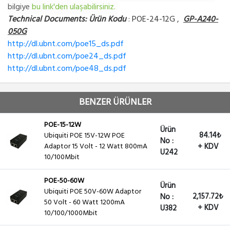
bilgiye
bu link'den ulaşabilirsiniz.
Technical Documents: Ürün Kodu
: POE-24-12G ,
GP-A240-
050G
http://dl.ubnt.com/poe15_ds.pdf
http://dl.ubnt.com/poe24_ds.pdf
http://dl.ubnt.com/poe48_ds.pdf
BENZER ÜRÜNLER
POE-15-12W
Ürün
84.14₺
Ubiquiti POE 15V-12W POE
No :
Adaptor 15 Volt - 12 Watt 800mA
+ KDV
U242
10/100Mbit
POE-50-60W
Ürün
Ubiquiti POE 50V-60W Adaptor
2,157.72₺
No :
50 Volt - 60 Watt 1200mA
+ KDV
U382
10/100/1000Mbit