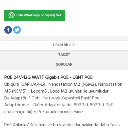
Tıkla Whatsapp İle Sipariş Ver
ÜRÜN BILGISI
TAKSIT
SORULAR
POE 24V-12G WATT Gigabit POE - UBNT POE
Ubiquiti UAP,UAP-LR , Nanostation M2 (NSM2), Nanostation
M5 (NSM5) , Locom5 , Loco M2 ürünleri ile uyumludur.
Bu Adaptör 1 Gbit Network Kapasiteli Pasif Poe
Adaptörüdür. Diğer Adaptör yada 802.3af,802.3at PoE
ürünleri için diğer PoE ürünlerini inceleyiniz.
PoE Anlamı / Kullanımı ve bu standartlar hakkında daha fazla