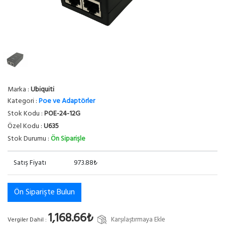
Marka :
Ubiquiti
Kategori :
Poe ve Adaptörler
Stok Kodu :
POE-24-12G
Özel Kodu :
U635
Stok Durumu :
Ön Siparişle
Satış Fiyatı
973.88₺
Ön Siparişte Bulun
1,168.66₺
Karşılaştırmaya Ekle
Vergiler Dahil :