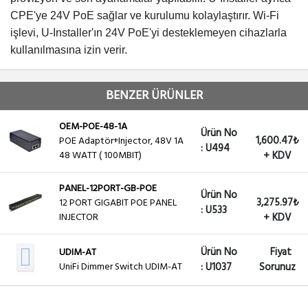
CPE'ye 24V PoE sağlar ve kurulumu kolaylaştırır.
Wi-Fi
işlevi, U-Installer'ın 24V PoE'yi desteklemeyen cihazlarla
kullanılmasına izin verir.
BENZER ÜRÜNLER
OEM-POE-48-1A
Ürün No
1,600.47₺
POE Adaptör+Injector, 48V 1A
: U494
48 WATT ( 100MBIT)
+ KDV
PANEL-12PORT-GB-POE
Ürün No
3,275.97₺
12 PORT GIGABIT POE PANEL
: U533
INJECTOR
+ KDV
Ürün No
Fiyat
UDIM-AT
UniFi Dimmer Switch UDIM-AT
: U1037
Sorunuz