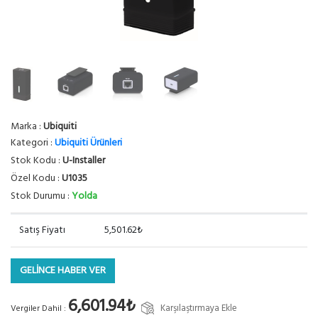
Marka :
Ubiquiti
Kategori :
Ubiquiti Ürünleri
Stok Kodu :
U-Installer
Özel Kodu :
U1035
Stok Durumu :
Yolda
Satış Fiyatı
5,501.62₺
GELİNCE HABER VER
6,601.94₺
Karşılaştırmaya Ekle
Vergiler Dahil :