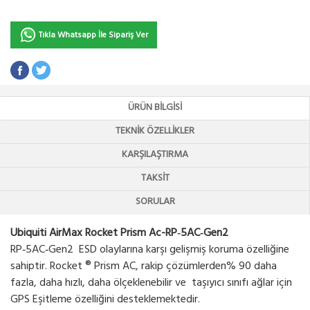
Tıkla Whatsapp İle Sipariş Ver
ÜRÜN BILGISI
TEKNIK ÖZELLIKLER
KARŞILAŞTIRMA
TAKSIT
SORULAR
Ubiquiti AirMax Rocket Prism Ac-RP‑5AC‑Gen2
RP‑5AC‑Gen2 ESD olaylarına karşı gelişmiş koruma özelliğine
sahiptir. Rocket ® Prism AC, rakip çözümlerden% 90 daha
fazla, daha hızlı, daha ölçeklenebilir ve taşıyıcı sınıfı ağlar için
GPS Eşitleme özelliğini desteklemektedir.