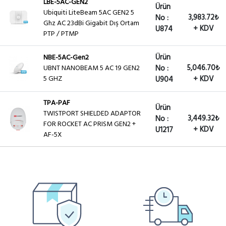
LBE-5AC-GEN2
Ürün
Ubiquiti LiteBeam 5AC GEN2 5
3,983.72₺
No :
Ghz AC 23dBi Gigabit Dış Ortam
+ KDV
U874
PTP / PTMP
Ürün
NBE-5AC-Gen2
5,046.70₺
UBNT NANOBEAM 5 AC 19 GEN2
No :
5 GHZ
+ KDV
U904
TPA-PAF
Ürün
TWISTPORT SHIELDED ADAPTOR
3,449.32₺
No :
FOR ROCKET AC PRISM GEN2 +
+ KDV
U1217
AF-5X