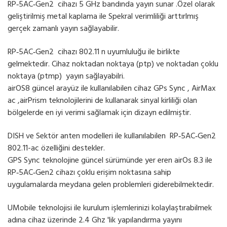
RP‑5AC‑Gen2 cihazı 5 GHz bandında yayın sunar .Özel olarak
geliştirilmiş metal kaplama ile Spekral verimliliği arttırlmış
gerçek zamanlı yayın sağlayabilir.
RP‑5AC‑Gen2 cihazı 802.11 n uyumluluğu ile birlikte
gelmektedir. Cihaz noktadan noktaya (ptp) ve noktadan çoklu
noktaya (ptmp) yayın sağlayabilri.
airOS8 güncel arayüz ile kullanılabilen cihaz GPs Sync , AirMax
ac ,airPrism teknolojilerini de kullanarak sinyal kirliliği olan
bölgelerde en iyi verimi sağlamak için dizayn edilmiştir.
DISH ve Sektör anten modelleri ile kullanılabilen RP‑5AC‑Gen2
802.11-ac özelliğini destekler.
GPS Sync teknolojine güncel sürümünde yer eren airOs 8.3 ile
RP‑5AC‑Gen2 cihazı çoklu erişim noktasına sahip
uygulamalarda meydana gelen problemleri giderebilmektedir.
UMobile teknolojisi ile kurulum işlemlerinizi kolaylaştırabilmek
adına cihaz üzerinde 2.4 Ghz 'lik yapılandırma yayını