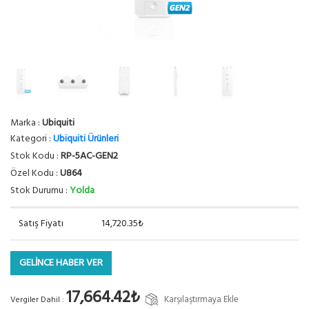
Marka :
Ubiquiti
Kategori :
Ubiquiti Ürünleri
Stok Kodu :
RP-5AC-GEN2
Özel Kodu :
U864
Stok Durumu :
Yolda
Satış Fiyatı
14,720.35₺
GELİNCE HABER VER
17,664.42₺
Karşılaştırmaya Ekle
Vergiler Dahil :