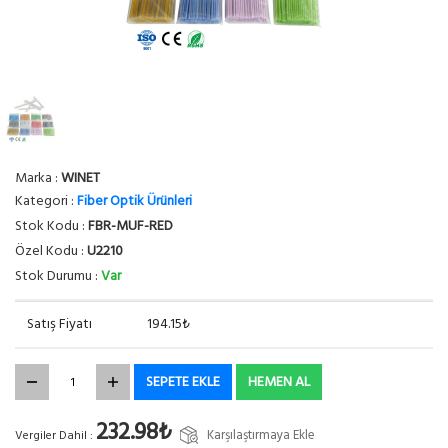
Marka :
WINET
Kategori :
Fiber Optik Ürünleri
Stok Kodu :
FBR-MUF-RED
Özel Kodu :
U2210
Stok Durumu :
Var
Satış Fiyatı
194.15₺
SEPETE EKLE
HEMEN AL
232.98₺
Karşılaştırmaya Ekle
Vergiler Dahil :