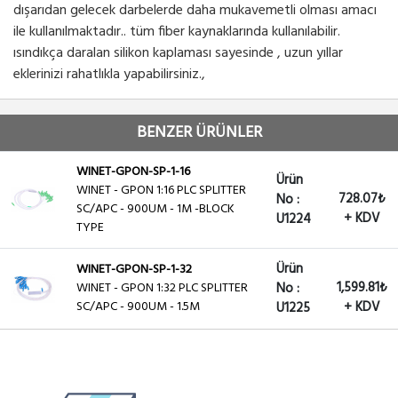
dışarıdan gelecek darbelerde daha mukavemetli olması amacı
ile kullanılmaktadır.. tüm fiber kaynaklarında kullanılabilir.
ısındıkça daralan silikon kaplaması sayesinde , uzun yıllar
eklerinizi rahatlıkla yapabilirsiniz.,
BENZER ÜRÜNLER
WINET-GPON-SP-1-16
Ürün
WINET - GPON 1:16 PLC SPLITTER
728.07₺
No :
SC/APC - 900UM - 1M -BLOCK
+ KDV
U1224
TYPE
Ürün
WINET-GPON-SP-1-32
1,599.81₺
WINET - GPON 1:32 PLC SPLITTER
No :
SC/APC - 900UM - 1.5M
+ KDV
U1225