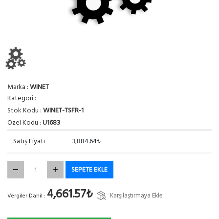
Marka :
WINET
Kategori :
Stok Kodu :
WINET-TSFR-1
Özel Kodu :
U1683
Satış Fiyatı
3,884.64₺
SEPETE EKLE
4,661.57₺
Karşılaştırmaya Ekle
Vergiler Dahil :