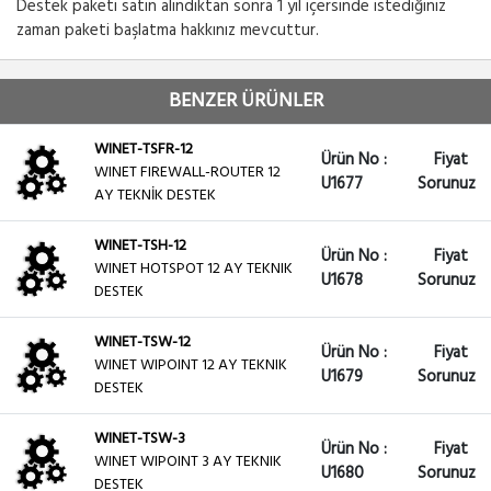
Destek paketi satın alındıktan sonra 1 yıl içersinde istediğiniz
zaman paketi başlatma hakkınız mevcuttur.
BENZER ÜRÜNLER
WINET-TSFR-12
Ürün No :
Fiyat
WINET FIREWALL-ROUTER 12
U1677
Sorunuz
AY TEKNİK DESTEK
WINET-TSH-12
Ürün No :
Fiyat
WINET HOTSPOT 12 AY TEKNIK
U1678
Sorunuz
DESTEK
WINET-TSW-12
Ürün No :
Fiyat
WINET WIPOINT 12 AY TEKNIK
U1679
Sorunuz
DESTEK
WINET-TSW-3
Ürün No :
Fiyat
WINET WIPOINT 3 AY TEKNIK
U1680
Sorunuz
DESTEK