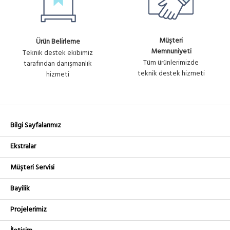
WINET-TSW-6
Ürün No :
Fiyat
WINET WIPOINT 6 AY TEKNİK
U1675
Sorunuz
DESTEK
Müşteri
Ürün Belirleme
Memnuniyeti
Teknik destek ekibimiz
WINET-TSFR-6
Tüm ürünlerimizde
tarafından danışmanlık
Ürün No :
Fiyat
WINET FIREWALL-ROUTER 6
teknik destek hizmeti
hizmeti
U1676
Sorunuz
AY TEKNİK DESTEK
Bilgi Sayfalarımız
Ekstralar
Müşteri Servisi
Bayilik
Projelerimiz