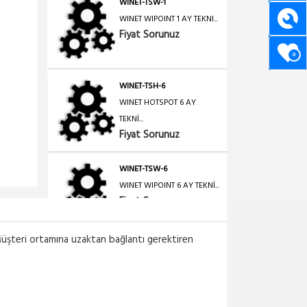
WINET-TSW-1
WINET WIPOINT 1 AY TEKNI...
Fiyat Sorunuz
0
WINET-TSH-6
WINET HOTSPOT 6 AY
TEKNİ...
Fiyat Sorunuz
WINET-TSW-6
WINET WIPOINT 6 AY TEKNİ...
Fiyat Sorunuz
 Müşteri ortamına uzaktan bağlantı gerektiren
WINET-TSFR-12
WINET FIREWALL-ROUTER
12...
Fiyat Sorunuz