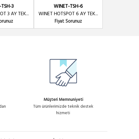
WINET-TSH-6
-TSH-3
WINET-TSH-6
WINET-
WINET HOTSPOT 6 AY
T 3 AY TEK...
WINET HOTSPOT 6 AY TEK...
WINET HOTSPOT
TEKNİ...
Sorunuz
Fiyat Sorunuz
Fiyat S
Fiyat Sorunuz
Fiyat Sorunuz
WINET-TSW-6
WINET WIPOINT 6 AY TEKNİ...
Fiyat Sorunuz
Müşteri Memnuniyeti
ndan
Tüm ürünlerimizde teknik destek
hizmeti