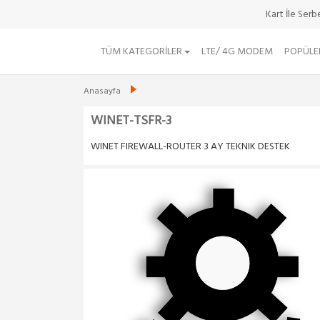
Kart İle Ser
TÜM KATEGORILER
LTE/ 4G MODEM
POPÜLE
Anasayfa
WINET-TSFR-3
WINET FIREWALL-ROUTER 3 AY TEKNIK DESTEK