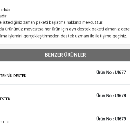
rlıdır.
adır.
nde istediğiniz zaman paketi başlatma hakkınız mevcuttur.
fazla ürününüz mevcutsa her ürün için ayrı destek paketi almanız ger
lma işlemini gerçekleştirmeden destek uzmanı ile iletişime geçiniz.
BENZER ÜRÜNLER
Ürün No : U1677
 TEKNİK DESTEK
Ürün No : U1678
DESTEK
Ürün No : U1679
ESTEK