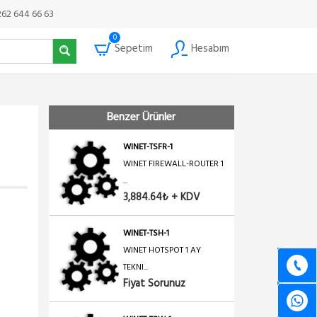
Fiyat Sorunuz
262 644 66 63
0
Sepetim
Hesabım
WINET-TSH-3
WINET HOTSPOT 3 AY
TEKNI...
Fiyat Sorunuz
Benzer Ürünler
WINET-TSFR-1
WINET FIREWALL-ROUTER 1
...
3,884.64₺ + KDV
WINET-TSH-1
WINET HOTSPOT 1 AY
TEKNI...
Fiyat Sorunuz