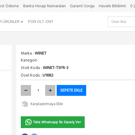
best Ödeme
Banka Hesap Numaraları
Garanti Sorgu
Havale Bildirimi
0 
R ÜRÜNLER
PON OLT-ONT
Marka :
WINET
Kategori :
Stok Kodu :
WINET-TSFR-3
Özel Kodu :
U1682
SEPETE EKLE
Karşılaştırmaya Ekle
Tıkla Whatsapp İle Sipariş Ver