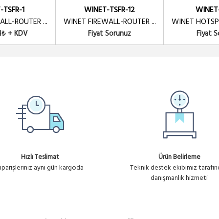
ESTEK
-TSFR-1
WINET-TSFR-12
WINET
LL-ROUTER ...
WINET FIREWALL-ROUTER ...
WINET HOTSPO
4₺ + KDV
Fiyat Sorunuz
Fiyat 
Ürün No : U1675
STEK
Hızlı Teslimat
Ürün Belirleme
iparişleriniz aynı gün kargoda
Teknik destek ekibimiz tarafı
danışmanlık hizmeti