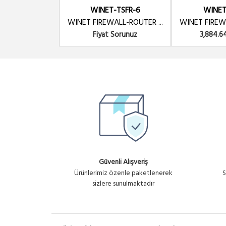
WINET HOTSPOT 6 AY TEKNİK D
WINET-TSFR-6
WINET
WINET FIREWALL-ROUTER ...
WINET FIREWA
WINET-TSW-6
Fiyat Sorunuz
3,884.6
WINET WIPOINT 6 AY TEKNİK DE
Güvenli Alışveriş
Ürünlerimiz özenle paketlenerek
S
sizlere sunulmaktadır