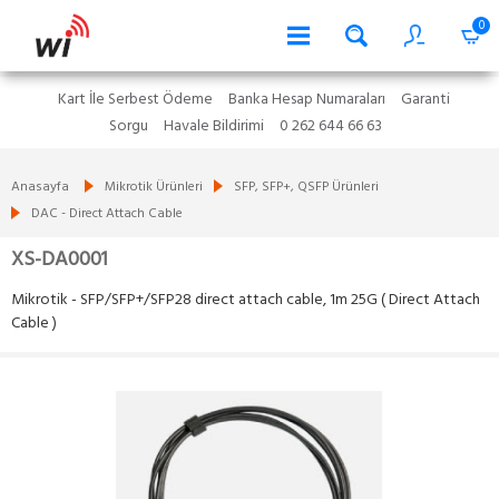
0
Kart İle Serbest Ödeme
Banka Hesap Numaraları
Garanti
Sorgu
Havale Bildirimi
0 262 644 66 63
Anasayfa
Mikrotik Ürünleri
SFP, SFP+, QSFP Ürünleri
DAC - Direct Attach Cable
XS-DA0001
Mikrotik - SFP/SFP+/SFP28 direct attach cable, 1m 25G ( Direct Attach
Cable )