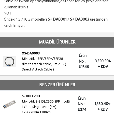
Kablo network operasyonlarında,datacenter vb projelerinizde
kullanabilirsiniz.
NOT
Önceki 1G / 10G modelleri
S+ DA0001
/
S+ DA0003
üretimden
kaldırılmıştır.
MUADİL ÜRÜNLER
XS-DA0003
Ürün
Mikrotik - SFP/SFP+/SFP28
3,350.50₺
No :
direct attach cable, 3m 25G (
+ KDV
U1646
Direct Attach Cable )
BENZER ÜRÜNLER
S-31DLC20D
Ürün
Mikrotik S-31DLC20D SFP modül,
1,360.40₺
No :
1 Gbit ,Single Mod(SM),
+ KDV
U374
1.25G,20km 1310nm