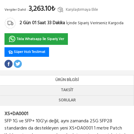
3,263.10₺
Karşılaştırmaya Ekle
Vergiler Dahil :
2
Gün
01
Saat
33
Dakika
İçinde Sipariş Verirseniz Kargoda
Tıkla Whatsapp İle Sipariş Ver
Süper Hızlı Teslimat
ÜRÜN BILGISI
TAKSIT
SORULAR
XS+DA0001
SFP 1G ve SFP+ 10G'yi değil, aynı zamanda 25G SFP28
standardını da destekleyen yeni XS+DA0001 1 metre Patch