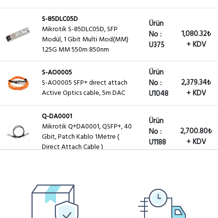
S-85DLC05D
Ürün
Mikrotik S-85DLC05D, SFP
1,080.32₺
No :
Modül, 1 Gbit Multi Mod(MM)
+ KDV
U375
1.25G MM 550m 850nm
Ürün
S-AO0005
2,379.34₺
S-AO0005 SFP+ direct attach
No :
Active Optics cable, 5m DAC
+ KDV
U1048
Q-DA0001
Ürün
Mikrotik Q+DA0001, QSFP+, 40
2,700.80₺
No :
Gbit, Patch Kablo 1Metre (
+ KDV
U1188
Direct Attach Cable )
WN-QSFP-DAC-40G
Ürün
Extralink , QSFP+, 40 Gbit, 4
2,700.80₺
No :
xSFP+ 10Gbit 3Metre ( Direct
+ KDV
U1471
Attach Cable )