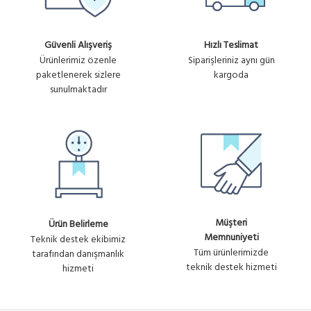
SL-COB20P
Ürün
300.09₺
S-LINK RJ-45 YENI NESIL DELIKLI
No :
CAT6 100 LU PAKET KONNEKTOR
+ KDV
U1520
Güvenli Alışveriş
Hızlı Teslimat
-
Ürünlerimiz özenle
Siparişleriniz aynı gün
paketlenerek sizlere
kargoda
sunulmaktadır
Müşteri
Ürün Belirleme
Memnuniyeti
Teknik destek ekibimiz
Tüm ürünlerimizde
tarafından danışmanlık
teknik destek hizmeti
hizmeti