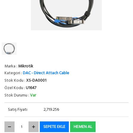
Marka :
Mikrotik
Kategori :
DAC - Direct Attach Cable
Stok Kodu :
XS-DA0001
Özel Kodu :
U1647
Stok Durumu :
Var
Satış Fiyatı
2,719.25₺
SEPETE EKLE
HEMEN AL