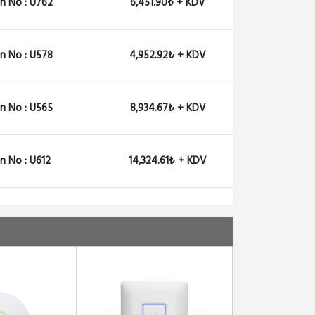
n No : U762
6,451.90₺ + KDV
Ubiquiti PowerBeam PBE-5...
7,141.91₺ + KDV
n No : U578
4,952.92₺ + KDV
n No : U565
8,934.67₺ + KDV
n No : U612
14,324.61₺ + KDV
n No : U679
4,951.46₺ + KDV
n No : U747
8,427.48₺ + KDV