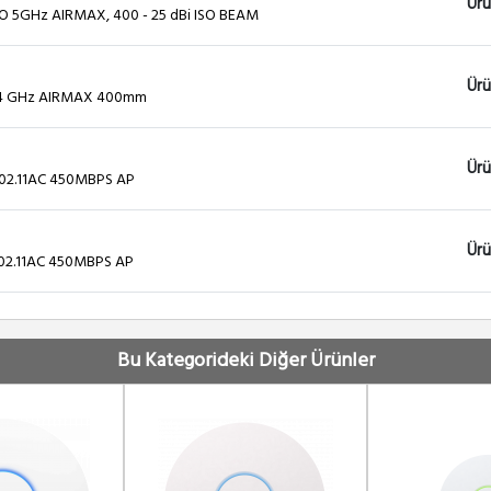
Ürü
O 5GHz AIRMAX, 400 - 25 dBi ISO BEAM
Ürü
.4 GHz AIRMAX 400mm
Ürü
02.11AC 450MBPS AP
Ürü
02.11AC 450MBPS AP
Ürü
Sinyal Kalkanı
Bu Kategorideki Diğer Ürünler
Ürü
SO 802.11AC 450MBPS AP