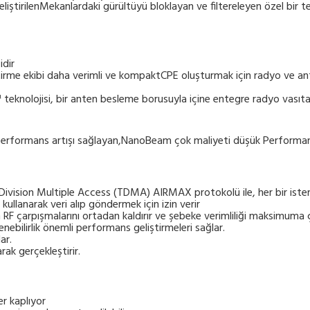
iştirilenMekanlardaki gürültüyü bloklayan ve filtereleyen özel bir te
idir
ştirme ekibi daha verimli ve kompaktCPE oluşturmak için radyo ve an
 teknolojisi, bir anten besleme borusuyla içine entegre radyo vasıtas
m, performans artışı sağlayan,NanoBeam çok maliyeti düşük Performan
Division Multiple Access (TDMA) AIRMAX protokolü ile, her bir istemc
kullanarak veri alıp göndermek için izin verir
F çarpışmalarını ortadan kaldırır ve şebeke verimliliği maksimuma çı
enebilirlik önemli performans geliştirmeleri sağlar.
ar.
ak gerçekleştirir.
er kaplıyor