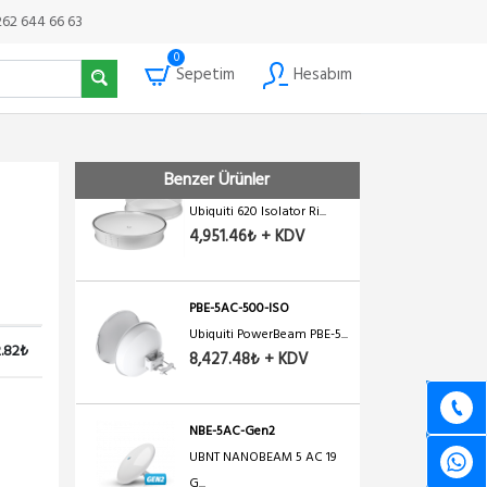
262 644 66 63
0
PBE-5AC-620
Sepetim
Hesabım
Ubiquiti PowerBeam PBE-5...
14,324.61₺ + KDV
Benzer Ürünler
ISO-BEAM-620
Ubiquiti 620 Isolator Ri...
4,951.46₺ + KDV
PBE-5AC-500-ISO
Ubiquiti PowerBeam PBE-5...
2.82₺
8,427.48₺ + KDV
NBE-5AC-Gen2
UBNT NANOBEAM 5 AC 19
G...