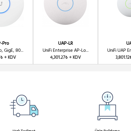
Ürü
HZ
Ürü
802.11AC PTP/PTMP 25dBi
-Pro
UAP-LR
U
Ürü
ISO 802.11AC PTP/PTMP 25dBi
, GigE, 80...
UniFi Enterprise AP-Lo...
UniFi UAP En
57₺ + KDV
4,301.27₺ + KDV
3,801.1