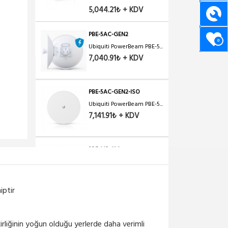
5,044.21₺ + KDV
PBE-5AC-GEN2
0
Ubiquiti PowerBeam PBE-5...
7,040.91₺ + KDV
PBE-5AC-GEN2-ISO
Ubiquiti PowerBeam PBE-5...
7,141.91₺ + KDV
PBE-M5-400
Ubiquiti PowerBeam PBE-
M...
5,292.82₺ + KDV
iptir
PBE-M5-400-ISO
Ubiquiti PowerBeam PBE-
 kirliğinin yoğun olduğu yerlerde daha verimli