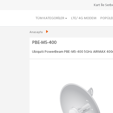
Kart İle Ser
TÜM KATEGORILER
LTE/ 4G MODEM
POPÜLE
Anasayfa
PBE-M5-400
Ubiquiti PowerBeam PBE-M5-400 5GHz AIRMAX 40