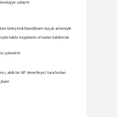
knolojiye sahiptir
M...
6,451.90₺ + KDV
PBE-M2-400
teni birleştirdi.NanoBeam küçük anteniyle
Ubiquiti PowerBeam PBE-
M...
ıyla kablo kayıplarını ortadan kaldırırrak
4,952.92₺ + KDV
sı yüksektir
PBE-5AC-500
Ubiquiti PowerBeam PBE-5...
8,934.67₺ + KDV
i, akıllı bir AP denetleyici tarafından
karır.
PBE-5AC-620
Ubiquiti PowerBeam PBE-5...
14,324.61₺ + KDV
ISO-BEAM-620