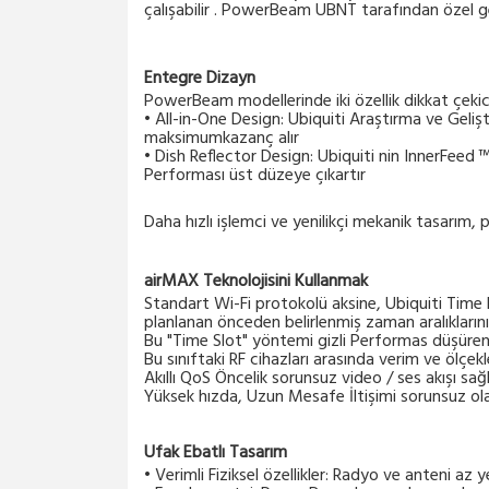
çalışabilir . PowerBeam UBNT tarafından özel gel
Entegre Dizayn
PowerBeam modellerinde iki özellik dikkat çekic
• All-in-One Design: Ubiquiti Araştırma ve Geli
maksimumkazanç alır
• Dish Reflector Design: Ubiquiti nin InnerFeed ™
Performası üst düzeye çıkartır
Daha hızlı işlemci ve yenilikçi mekanik tasarı
airMAX Teknolojisini Kullanmak
Standart Wi-Fi protokolü aksine, Ubiquiti Time 
planlanan önceden belirlenmiş zaman aralıklarını 
Bu "Time Slot" yöntemi gizli Performas düşüren R
Bu sınıftaki RF cihazları arasında verim ve ölçekl
Akıllı QoS Öncelik sorunsuz video / ses akışı sağl
Yüksek hızda, Uzun Mesafe İltişimi sorunsuz olar
Ufak Ebatlı Tasarım
• Verimli Fiziksel özellikler: Radyo ve anteni az y