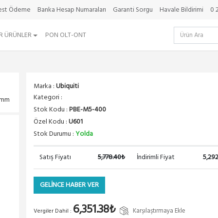
best Ödeme
Banka Hesap Numaraları
Garanti Sorgu
Havale Bildirimi
0 
R ÜRÜNLER
PON OLT-ONT
Marka :
Ubiquiti
Kategori :
0mm
Stok Kodu :
PBE-M5-400
Özel Kodu :
U601
Stok Durumu :
Yolda
Satış Fiyatı
5,778.40₺
İndirimli Fiyat
5,29
GELİNCE HABER VER
6,351.38₺
Karşılaştırmaya Ekle
Vergiler Dahil :