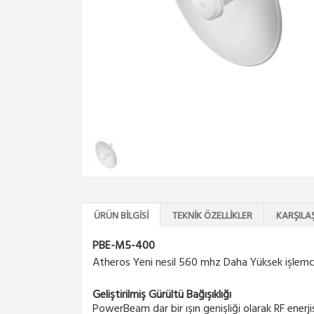
ÜRÜN BILGISI
TEKNIK ÖZELLIKLER
KARŞILA
PBE-M5-400
Atheros Yeni nesil 560 mhz Daha Yüksek işlemc
Geliştirilmiş Gürültü Bağışıklığı
PowerBeam dar bir ışın genişliği olarak RF enerjis