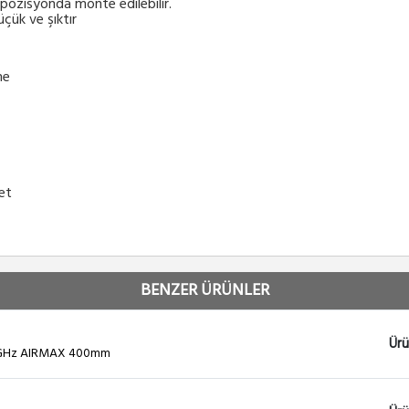
ozisyonda monte edilebilir.
çük ve şıktır
me
et
BENZER ÜRÜNLER
Ürü
5GHz AIRMAX 400mm