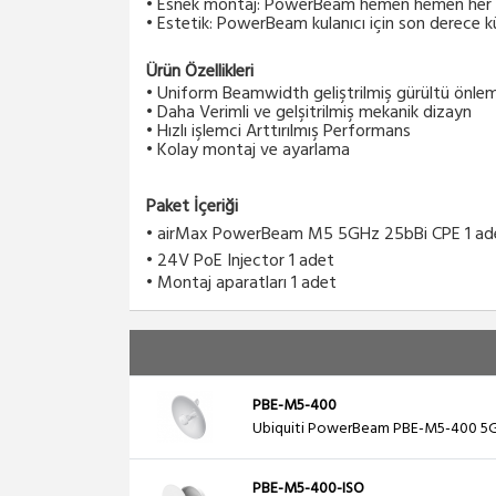
• Esnek montaj: PowerBeam hemen hemen her p
• Estetik: PowerBeam kulanıcı için son derece kü
Ürün Özellikleri
• Uniform Beamwidth geliştrilmiş gürültü önle
• Daha Verimli ve gelşitrilmiş mekanik dizayn
• Hızlı işlemci Arttırılmış Performans
• Kolay montaj ve ayarlama
Paket İçeriği
• airMax PowerBeam M5 5GHz 25bBi CPE 1 ad
• 24V PoE Injector 1 adet
• Montaj aparatları 1 adet
PBE-M5-400
Ubiquiti PowerBeam PBE-M5-400 
PBE-M5-400-ISO