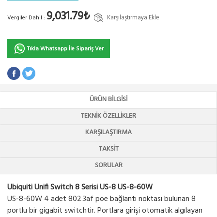
9,031.79₺
Karşılaştırmaya Ekle
Vergiler Dahil :
Tıkla Whatsapp İle Sipariş Ver
ÜRÜN BILGISI
TEKNIK ÖZELLIKLER
KARŞILAŞTIRMA
TAKSIT
SORULAR
Ubiquiti Unifi Switch 8 Serisi US-8 US-8-60W
US-8-60W 4 adet 802.3af poe bağlantı noktası bulunan 8
portlu bir gigabit switchtir. Portlara girişi otomatik algılayan