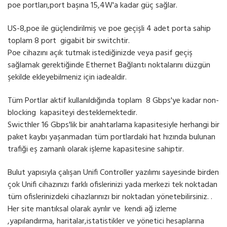
poe portları,port başına 15,4W'a kadar güç sağlar.
US-8,poe ile güçlendirilmiş ve poe geçişli 4 adet porta sahip
toplam 8 port gigabit bir switchtir.
Poe cihazını açık tutmak istediğinizde veya pasif geçiş
sağlamak gerektiğinde Ethernet Bağlantı noktalarını düzgün
şekilde ekleyebilmeniz için iadealdir.
Tüm Portlar aktif kullanıldığında toplam 8 Gbps'ye kadar non-
blocking kapasiteyi desteklemektedir.
Swicthler 16 Gbps'lik bir anahtarlama kapasitesiyle herhangi bir
paket kaybı yaşanmadan tüm portlardaki hat hızında bulunan
trafiği eş zamanlı olarak işleme kapasitesine sahiptir.
Bulut yapısıyla çalışan Unifi Controller yazılımı sayesinde birden
çok Unifi cihazınızı farklı ofislerinizi yada merkezi tek noktadan
tüm ofislerinizdeki cihazlarınızı bir noktadan yönetebilirsiniz. .
Her site mantıksal olarak ayrılır ve kendi ağ izleme
,yapılandırma, haritalar,istatistikler ve yönetici hesaplarına