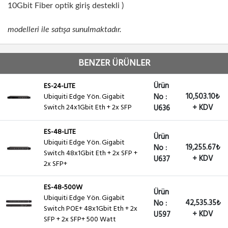
10Gbit Fiber optik giriş destekli )
modelleri ile satışa sunulmaktadır.
BENZER ÜRÜNLER
Ürün
ES-24-LITE
10,503.10₺
Ubiquiti Edge Yön. Gigabit
No :
Switch 24x1Gbit Eth + 2x SFP
+ KDV
U636
ES-48-LITE
Ürün
Ubiquiti Edge Yön. Gigabit
19,255.67₺
No :
Switch 48x1Gbit Eth + 2x SFP +
+ KDV
U637
2x SFP+
ES-48-500W
Ürün
Ubiquiti Edge Yön. Gigabit
42,535.35₺
No :
Switch POE+ 48x1Gbit Eth + 2x
+ KDV
U597
SFP + 2x SFP+ 500 Watt