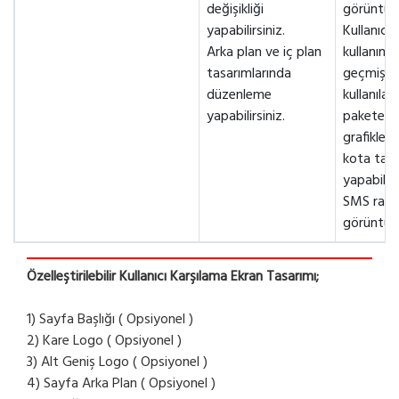
değişikliği
görüntüley
yapabilirsiniz.
Kullanıcıy
Arka plan ve iç plan
kullanım
tasarımlarında
geçmişler
düzenleme
kullanılan
yapabilirsiniz.
pakete g
grafikler
kota taki
yapabilirs
SMS rapor
görüntüley
Özelleştirilebilir Kullanıcı Karşılama Ekran Tasarımı;
1) Sayfa Başlığı ( Opsiyonel )
2) Kare Logo ( Opsiyonel )
3) Alt Geniş Logo ( Opsiyonel )
4) Sayfa Arka Plan ( Opsiyonel )