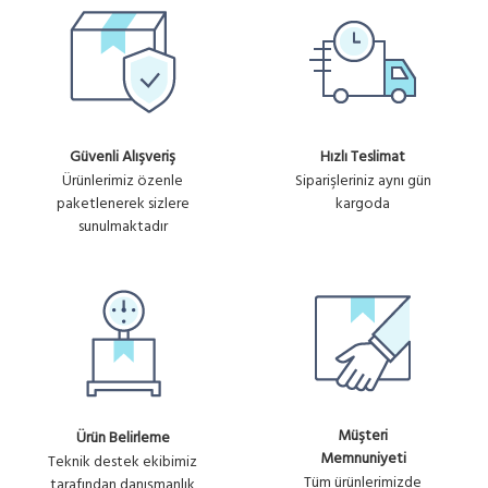
Ürün
25 ONLINE KULLANICI
4,848.80₺
No :
HOTSPOT VE LOGIN YONETIM
+ KDV
U934
/ YILLIK
Güvenli Alışveriş
Hızlı Teslimat
Ürünlerimiz özenle
Siparişleriniz aynı gün
paketlenerek sizlere
kargoda
sunulmaktadır
Müşteri
Ürün Belirleme
Memnuniyeti
Teknik destek ekibimiz
Tüm ürünlerimizde
tarafından danışmanlık