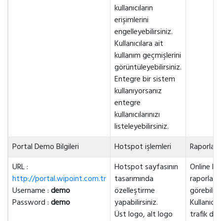
kullanıcıların
erişimlerini
engelleyebilirsiniz.
Kullanıcılara ait
kullanım geçmişlerini
görüntüleyebilirsiniz.
Entegre bir sistem
kullanıyorsanız
entegre
kullanıcılarınızı
listeleyebilirsiniz.
Portal Demo Bilgileri
Hotspot işlemleri
Raporlar
URL :
Hotspot sayfasının
Online kul
http://portal.wipoint.com.tr
tasarımında
raporların
Username :
demo
özelleştirme
görebilirs
Password :
demo
yapabilirsiniz.
Kullanıcıl
Üst logo, alt logo
trafik det