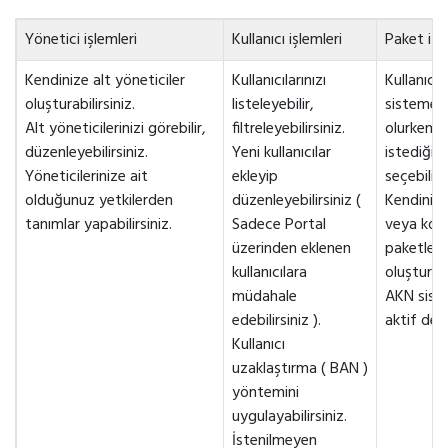
Yönetici işlemleri
Kullanıcı işlemleri
Paket işl
Kendinize alt yöneticiler
Kullanıcılarınızı
Kullanıcıla
oluşturabilirsiniz.
listeleyebilir,
sisteme d
Alt yöneticilerinizi görebilir,
filtreleyebilirsiniz.
olurken k
düzenleyebilirsiniz.
Yeni kullanıcılar
istediğini
Yöneticilerinize ait
ekleyip
seçebilirs
olduğunuz yetkilerden
düzenleyebilirsiniz (
Kendinize
tanımlar yapabilirsiniz.
Sadece Portal
veya kot
üzerinden eklenen
paketler
kullanıcılara
oluşturabi
müdahale
AKN sist
edebilirsiniz ).
aktif deği
Kullanıcı
uzaklaştırma ( BAN )
yöntemini
uygulayabilirsiniz.
İstenilmeyen